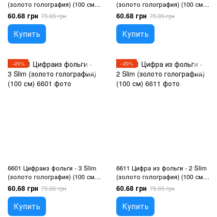
(золото голография) (100 см),
(золото голография) (100 см),
Гелий или воздух
Гелий или воздух
60.68 грн
60.68 грн
75.85 грн
75.85 грн
Купить
Купить
−20%
−20%
6601 Цифраиз фольги - 3 Slim
6611 Цифра из фольги - 2 Slim
(золото голография) (100 см),
(золото голография) (100 см),
Гелий или воздух
Гелий или воздух
60.68 грн
60.68 грн
75.85 грн
75.85 грн
Купить
Купить