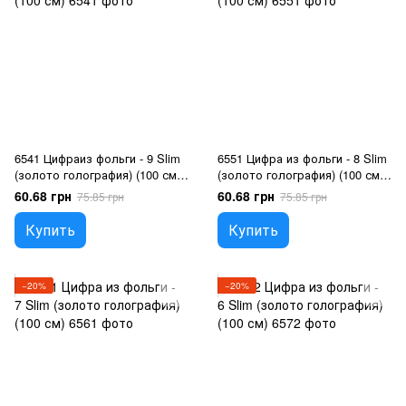
6541 Цифраиз фольги - 9 Slim
6551 Цифра из фольги - 8 Slim
(золото голография) (100 см),
(золото голография) (100 см),
Гелий или воздух
Гелий или воздух
60.68 грн
60.68 грн
75.85 грн
75.85 грн
Купить
Купить
−20%
−20%