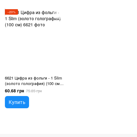
−20%
6621 Цифра из фольги - 1 Slim
(золото голография) (100 см),
Гелий или воздух
60.68 грн
75.85 грн
Купить