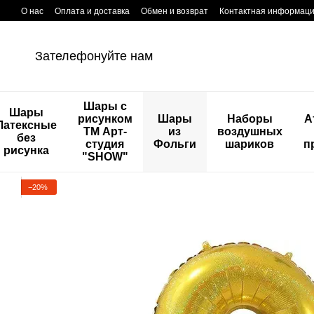
Перейти к основному контенту
О нас
Оплата и доставка
Обмен и возврат
Контактная информац
Зателефонуйте нам
Шары с
Шары
рисунком
Шары
Наборы
А
Латексные
ТМ Арт-
из
воздушных
без
студия
Фольги
шариков
п
рисунка
"SHOW"
−20%