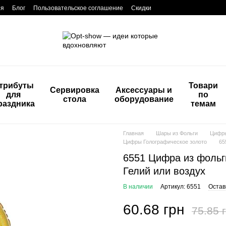
ия
Блог
Пользовательское соглашение
Скидки
трибуты
Товари
Сервировка
Аксессуары и
для
по
стола
оборудование
раздника
темам
Главная
Шары из Фольги
Цифры
Цифры Голографическое золото
65
6551 Цифра из фольги 
Гелий или воздух
В наличии
Артикул: 6551
Остав
60.68 грн
75.85 