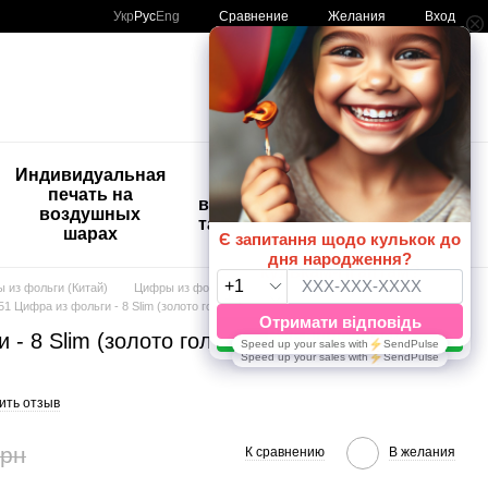
Сравнение
Укр
Рус
Eng
Желания
Вход
Мой заказ
🚨🚨🚨
Индивидуальная
Детские
Распродажа
печать на
временные
Шары с
воздушных
татуировки
рисунком
шарах
😀🎈
 из фольги (Китай)
Цифры из фольги 40" (100 см)
51 Цифра из фольги - 8 Slim (золото голография) (100 см), Гелий или воздух
- 8 Slim (золото голография) (100 см),
ить отзыв
грн
К сравнению
В желания