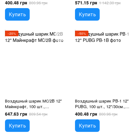
Ассорти пастель, Игры
12"/30см., Ассорти пастель,
400.48 грн
571.15 грн
800.96 грн
1 142.30 грн
Амонг ас
Купить
Купить
−20%
−50%
Воздушный шарик МС/2B 12"
Воздушный шарик PB-1 12"
Майнкрафт, 100 шт.,
PUBG, 100 шт., 12"/30см.,
12"/30см., Микс (5 цветов),
Ассорти пастель, Игры
647.63 грн
400.48 грн
809.54 грн
800.96 грн
Майнкрафт
Купить
Купить