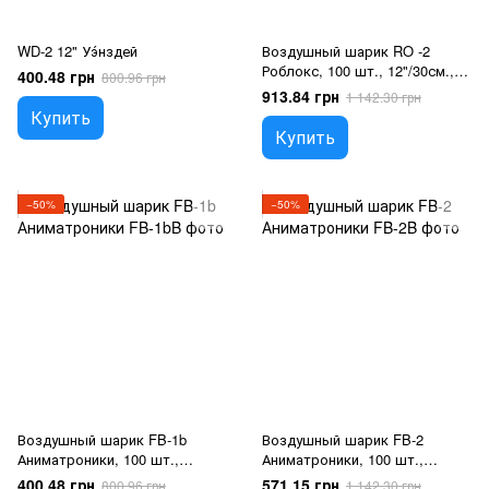
WD-2 12" Уэ́нздей
Воздушный шарик RO -2
Роблокс, 100 шт., 12"/30см.,
400.48 грн
800.96 грн
Ассорти пастель, Роблокс
913.84 грн
1 142.30 грн
Купить
Купить
−50%
−50%
Воздушный шарик FB-1b
Воздушный шарик FB-2
Аниматроники, 100 шт.,
Аниматроники, 100 шт.,
12"/30см., Черный, Пять ночей
12"/30см., Ассорти пастель,
400.48 грн
571.15 грн
800.96 грн
1 142.30 грн