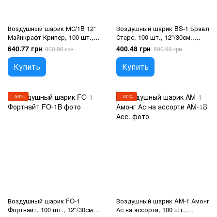
Воздушный шарик МС/1B 12"
Воздушный шарик BS-1 Бравл
Майнкрафт Крипер, 100 шт.,
Старс, 100 шт., 12"/30см.,
12"/30см., Зеленый,
Ассорти пастель, Бравл Старс
640.77 грн
400.48 грн
800.96 грн
800.96 грн
Майнкрафт
Купить
Купить
−50%
−50%
Воздушный шарик FO-1
Воздушный шарик AM-1 Амонг
Фортнайт, 100 шт., 12"/30см.,
Ас на ассорти, 100 шт.,