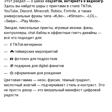
Этот раздел — о шиках
соцсетей, интернета и видеоигр
.
Здесь вы найдёте шары с принтами в стиле TikTok,
YouTube, Discord, Minecraft, Roblox, Fortnite, а также
универсальные фразы типа «#Like», «#Stream», «LOL»,
«Swipe», «Play Mode».
Эмодзи, пиксельные принты, игровые иконки, фаны,
контроллеры, chat-баблы и эффектные глитч-дизайны —
всё это подходит для:
💃 TikTok-вечеринок
🎮 геймерских мероприятий
📸 фотозон для подростков
🎁 подарков для digital-фанатов
🎂 оформления дня рождения
Цветовая гамма — неон, фуксия, тёмный градієнт,
кислотный жовтий — подчеркивает стиль и контраст. Это
не просто декор — это визуальный манифест цифровой
радости.