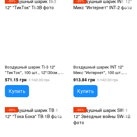
−50%
−20%
Воздушный шарик Ti-3 12"
Воздушный шарик INT 12"
"ТикТок", 100 шт., 12"/30см.,
Микс "Интернет", 100 шт.,
Микс (5 цветов), Социальные
12"/30см., Ассорти пастель,
571.15 грн
913.84 грн
1 142.30 грн
1 142.30 грн
сети
На любое событие
Купить
Купить
−50%
−50%