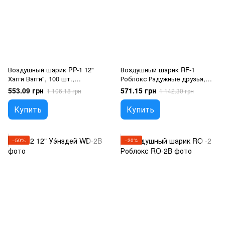
Воздушный шарик PP-1 12"
Воздушный шарик RF-1
Хагги Вагги", 100 шт.,
Роблокс Радужные друзья,
12"/30см., Ассорти пастель,
100 шт., 12"/30см., Черный,
553.09 грн
571.15 грн
1 106.18 грн
1 142.30 грн
Игры
Роблокс
Купить
Купить
−50%
−20%