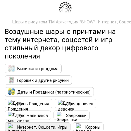
Шары с рисунком ТМ Арт-студия "SHOW"
Интернет, Соцсе
Воздушные шары с принтами на
тему интернета, соцсетей и игр —
стильный декор цифрового
поколения
Выписка из роддома
Горошек и другие рисунки
Даты и Праздники (патриотические)
День Рождения
Для девочек
Для мальчиков
Зверюшки
Интернет, Соцсети, Игры
Короны