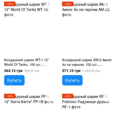
−50%
−50%
Воздушный шарик WT-1 12"
Воздушный шарик AM-2 Амонг
World Of Tanks, 100 шт.,
Ас на черном, 100 шт.,
12"/30см., Микс (5 цветов),
12"/30см., Черный, Амонг ас
364.13 грн
571.15 грн
728.27 грн
1 142.30 грн
Игры
Купить
Купить
−50%
−50%