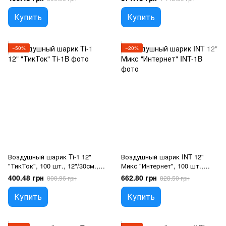
с Фредди
Пять ночей с Фредди
Купить
Купить
−50%
−20%
Воздушный шарик Ti-1 12"
Воздушный шарик INT 12"
"ТикТок", 100 шт., 12"/30см.,
Микс "Интернет", 100 шт.,
Микс (5 цветов), Социальные
12"/30см., Ассорти пастель,
400.48 грн
662.80 грн
800.96 грн
828.50 грн
сети
На любое событие
Купить
Купить