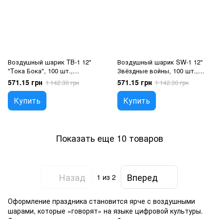
Воздушный шарик TB-1 12"
Воздушный шарик SW-1 12"
"Tока Бока", 100 шт.,
Звёздные войны, 100 шт.,
12"/30см., Ассорти пастель,
12"/30см., Ассорти пастель,
571.15 грн
571.15 грн
1 142.30 грн
1 142.30 грн
Тока Бока
Звёздные Войны
Купить
Купить
Показать еще 10 товаров
Назад
Вперед
1
из 2
Оформление праздника становится ярче с воздушными
шарами, которые «говорят» на языке цифровой культуры.