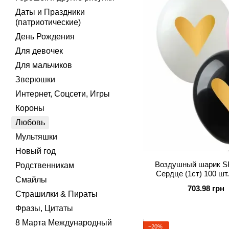
Даты и Праздники
(патриотические)
День Рождения
Для девочек
Для мальчиков
Зверюшки
Интернет, Соцсети, Игры
Короны
Любовь
Мультяшки
Новый год
Воздушный шарик SP
Родственникам
Сердце (1ст) 100 шт.,
Смайлы
Ассорти (Черный,Белы
703.98 грн
Страшилки & Пираты
Фразы, Цитаты
8 Марта Международный
−20%