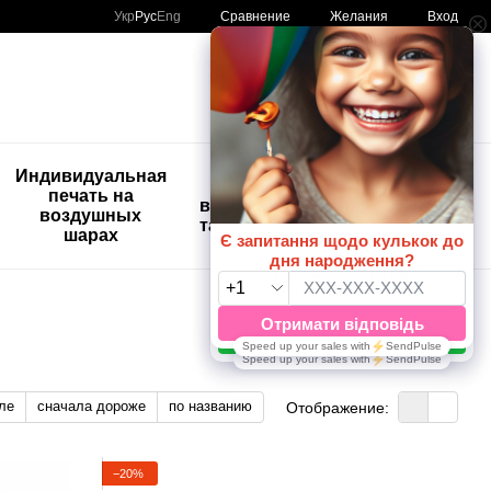
Сравнение
Укр
Рус
Eng
Желания
Вход
Мой заказ
🚨🚨🚨
Индивидуальная
Детские
Распродажа
печать на
временные
Шары с
воздушных
татуировки
рисунком
шарах
😀🎈
ле
сначала дороже
по названию
Отображение:
−20%