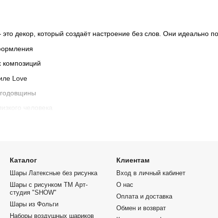
это декор, который создаёт настроение без слов. Они идеально по
формления
х композиций
иле Love
 годовщины
лизкого человека
рм
 “Люблю”, “Ты моё счастье”
Каталог
Клиентам
очные мотивы
Шары Латексные без рисунка
Вход в личный кабинет
тическом стиле
Шары с рисунком ТМ Арт-
О нас
студия "SHOW"
Оплата и доставка
Шары из Фольги
Обмен и возврат
Наборы воздушных шариков