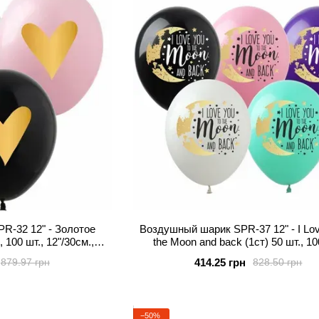
R-32 12" - Золотое
Воздушный шарик SPR-37 12" - I Lov
 100 шт., 12"/30см.,
the Moon and back (1ст) 50 шт., 10
й,Розовый), Сердечки
12"/30см., Асорті пастель, Влюб
414.25 грн
879.97 грн
828.50 грн
−50%