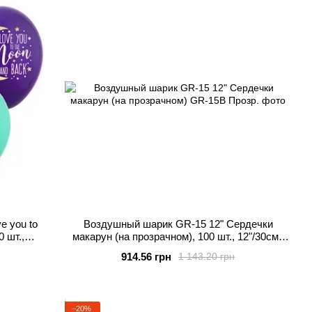
e you to
Воздушный шарик GR-15 12" Сердечки
0 шт.,
макарун (на прозрачном), 100 шт., 12"/30см.,
лённые
Прозрачный, Сердечки
914.56 грн
1 143.20 грн
−20%