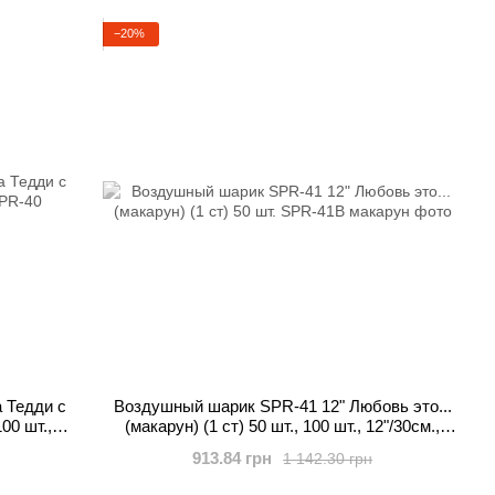
−20%
 Тедди с
Воздушный шарик SPR-41 12" Любовь это...
00 шт.,
(макарун) (1 ст) 50 шт., 100 шт., 12"/30см.,
ежонок
Ассорти Макарун, Влюблённые
913.84 грн
1 142.30 грн