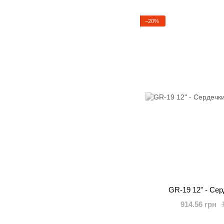
−20%
GR-19 12" - Се
914.56 грн