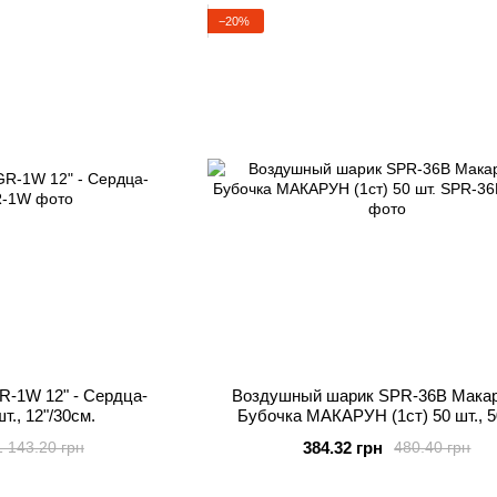
−20%
-1W 12" - Сердца-
Воздушный шарик SPR-36B Макар.
т., 12"/30см.
Бубочка МАКАРУН (1ст) 50 шт., 50
12"/30см., Ассорти Макарун
384.32 грн
1 143.20 грн
480.40 грн