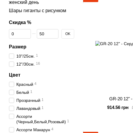
женский день
Шары гиганты с рисунком
Скидка %
От Скидка %
До Скидка %
OK
Размер
1
10"/25см.
16
12"/30см.
Цвет
4
Красный
1
Белый
GR-20 12" 
1
Прозрачный
914.56 грн
1
Лавандовый
Ассорти
1
(Черный,Белый,Розовый)
4
Ассорти Макарун