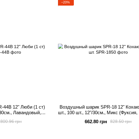
−20%
44B 12" Люби (1 ст)
Воздушный шарик SPR-18 12" Кохаю
"/30см., Лавандовый,
шт., 100 шт., 12"/30см., Микс (Фуксия
ённые
Белый), Котята
662.80 грн
800.96 грн
828.50 грн