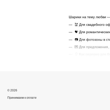
Шарики на тему любви — 
💒 Для свадебного о
💝 Для романтически
📷 Для фотозоны в ст
💌 Для предложения,
🎈 Как сюрприз для б
Принты включают:
Сердечки разных фо
Надписи “I love you”,
Пары, силуэты, цвет
© 2026
Каллиграфия в роман
Принимаем к оплате