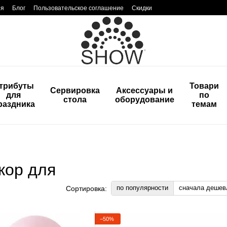
ия
Блог
Пользовательское соглашение
Скидки
трибуты
Товари
Сервировка
Аксессуары и
для
по
стола
оборудование
раздника
темам
кор для
по популярности
сначала дешев
Сортировка:
−50%