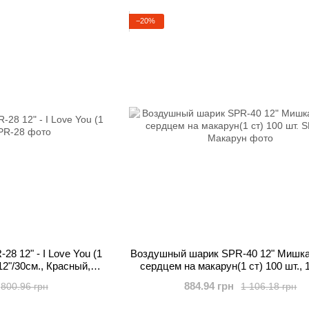
−20%
8 12" - I Love You (1
Воздушный шарик SPR-40 12" Мишка
 12"/30см., Красный,
сердцем на макарун(1 ст) 100 шт., 1
ённые
12"/30см., Ассорти Макарун, Медв
884.94 грн
800.96 грн
1 106.18 грн