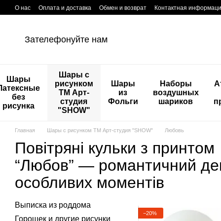
Перейти к основному контенту
О нас
Оплата и доставка
Обмен и возврат
Контактная информац
Зателефонуйте нам
Шары с
Шары
рисунком
Шары
Наборы
А
Латексные
ТМ Арт-
из
воздушных
без
студия
Фольги
шариков
п
рисунка
"SHOW"
Главная
Шары с рисунком ТМ Арт-студия "SHOW"
Любовь
Повітряні кульки з принтом
“Любов” — романтичний де
особливих моментів
Выписка из роддома
−20%
Горошек и другие рисунки