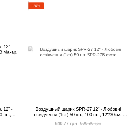
−20%
 12" -
Воздушный шарик SPR-27 12" - Любовні
 шт.,
освідчення (1ст) 50 шт., 100 шт., 12"/30см.,
Красный, Влюблённые
640.77 грн
800.96 грн