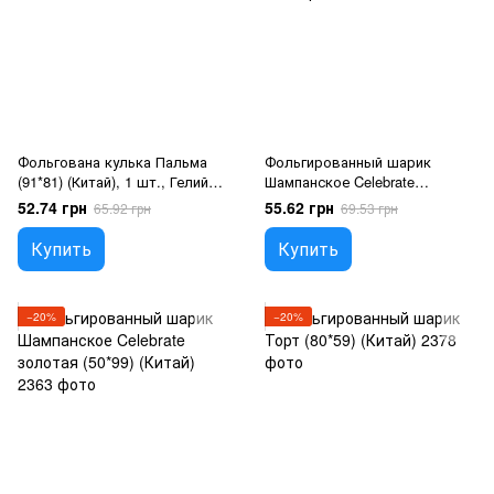
Фольгована кулька Пальма
Фольгированный шарик
(91*81) (Китай), 1 шт., Гелий
Шампанское Celebrate
или воздух, Рослини
розовая (50*99) (Китай), 1 шт.,
52.74 грн
55.62 грн
65.92 грн
69.53 грн
Гелий или воздух, Напої
Купить
Купить
−20%
−20%