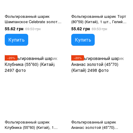
Фольгированный шарик
Фольгированный шарик Торт
Шампанское Celebrate золотая
(80*59) (Китай), 1 шт., Гелий
(50*99) (Китай), 1 шт., Гелий
или воздух, Еда
55.62 грн
55.62 грн
69.53 грн
69.53 грн
или воздух, Напої
Купить
Купить
−20%
−20%
Фольгированный шарик
Фольгированный шарик
Клубника (55*60) (Китай), 1
Ананас золотой (45*70)
шт., Гелий или воздух, Фрукти
(Китай), 1 шт., Гелий или