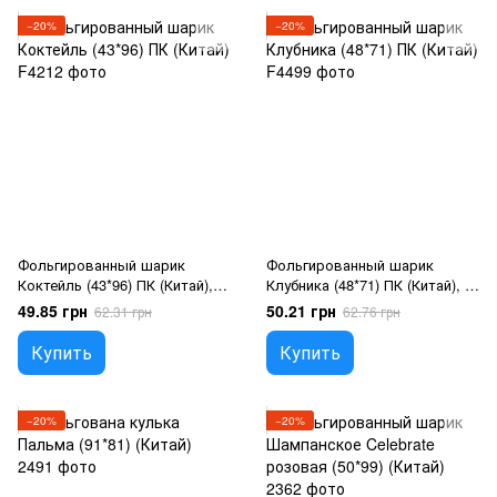
−20%
−20%
Фольгированный шарик
Фольгированный шарик
Коктейль (43*96) ПК (Китай), 1
Клубника (48*71) ПК (Китай), 1
шт., Гелий или воздух, Напої
шт., 24"/60см., Красный, Гелий
49.85 грн
50.21 грн
62.31 грн
62.76 грн
или воздух, Фрукти
Купить
Купить
−20%
−20%