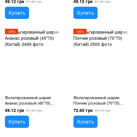
49.12 грн
49.12 грн
61.40 грн
61.40 грн
воздух, Фрукти
Купить
Купить
−20%
−20%
Фольгированный шарик
Фольгированный шарик
Ананас розовый (45*70)
Пончик розовый (70*70)
(Китай), 1 шт., Гелий или
(Китай), 1 шт., Гелий или
49.12 грн
72.60 грн
61.40 грн
90.75 грн
воздух, Фрукти
воздух, Еда
Купить
Купить