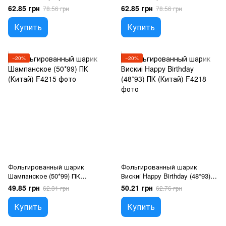
58 х 84 см (Китай), 1 шт.,
напиток в ананасе 53 х 84 смм
62.85 грн
62.85 грн
78.56 грн
78.56 грн
Гелий или воздух, Напої
(Китай), 1 шт., Гелий или
воздух, Напої
Купить
Купить
−20%
−20%
Фольгированный шарик
Фольгированный шарик
Шампанское (50*99) ПК
Вискиі Happy Birthday (48*93)
(Китай), 1 шт., Гелий или
ПК (Китай), 1 шт., Гелий или
49.85 грн
50.21 грн
62.31 грн
62.76 грн
воздух, Напої
воздух, Напої
Купить
Купить