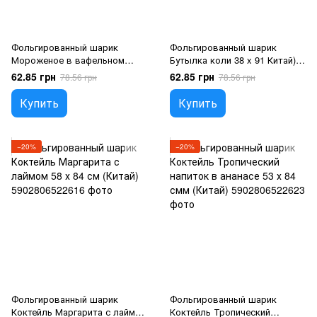
Фольгированный шарик
Фольгированный шарик
Мороженое в вафельном
Бутылка коли 38 x 91 Китай),
стаканчике с шоколадом и
1 шт., Гелий или воздух, Напої
62.85 грн
62.85 грн
78.56 грн
78.56 грн
вишней 56 х 63 см (Китай), 1
шт., Гелий или воздух, Еда
Купить
Купить
−20%
−20%
Фольгированный шарик
Фольгированный шарик
Коктейль Маргарита с лаймом
Коктейль Тропический