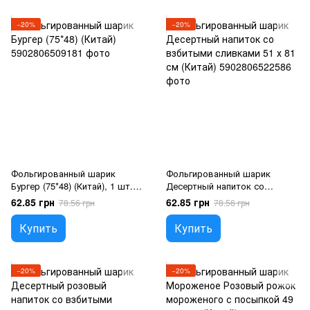
−20%
−20%
Фольгированный шарик
Фольгированный шарик
Бургер (75*48) (Китай), 1 шт.,
Десертный напиток со
Гелий или воздух, Еда
взбитыми сливками 51 х 81 см
62.85 грн
62.85 грн
78.56 грн
78.56 грн
(Китай), 1 шт., Гелий или
воздух, Еда
Купить
Купить
−20%
−20%