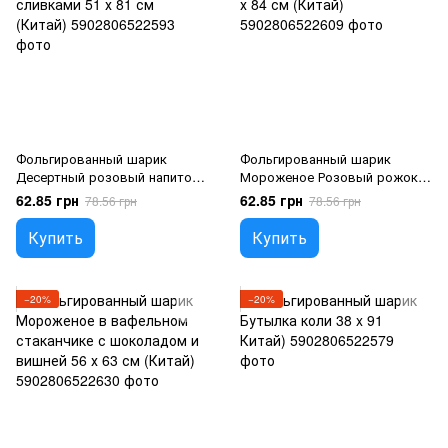
Фольгированный шарик
Фольгированный шарик
Десертный розовый напиток
Мороженое Розовый рожок
со взбитыми сливками 51 х 81
мороженого с посыпкой 49 х
62.85 грн
62.85 грн
78.56 грн
78.56 грн
см (Китай), 1 шт., Гелий или
84 см (Китай), 1 шт., Гелий или
воздух, Еда
воздух, Еда
Купить
Купить
−20%
−20%