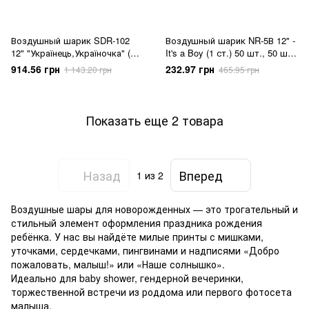
Воздушный шарик SDR-102
Воздушный шарик NR-5В 12" -
12" "Українець,Україночка" (5
It's a Boy (1 ст.) 50 шт., 50 шт.,
ст) 50 шт., 100 шт., 12"/30см.,
12"/30см.
914.56 грн
232.97 грн
1 143.20 грн
465.95 грн
Голубой, Розовый, Круглый,
Новорожденные
Показать еще 2 товара
Назад
Вперед
1
из 2
Воздушные шары для новорожденных — это трогательный и
стильный элемент оформления праздника рождения
ребёнка. У нас вы найдёте милые принты с мишками,
уточками, сердечками, пингвинами и надписями «Добро
пожаловать, малыш!» или «Наше солнышко».
Идеально для baby shower, гендерной вечеринки,
торжественной встречи из роддома или первого фотосета
малыша.