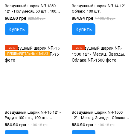
Воздушный шарик NR-1350
Воздушный шарик NR-14 12" -
12" - Полумесяц 50 шт., 100
Облако 100 шт.
шт., 12"/30см., Для детей
662.80 грн
884.94 грн
828.50 грн
1 106.18 грн
Купить
Купить
−20%
−20%
ПРЕДВАРИТЕЛЬНЫЙ ЗАКАЗ
Воздушный шарик NR-15 12" -
Воздушный шарик NR-1500
Радуга 100 шт., 100 шт.,
12" - Месяц, Звезды, Облака,
12"/30см., На любое событие
100 шт., 12"/30см.
884.94 грн
884.94 грн
1 106.18 грн
1 106.18 грн