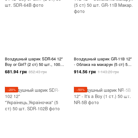
Воздушный шарик SDR-64 12"
Воздушный шарик GR-11В 12"
Boy or Girl? (2 ст) 50 шт., 100
- Облака на макарун (5 ст) 50
шт., 12"/30см., Микс (Белый,
шт., 100 шт., 12"/30см.,
681.94 грн
914.56 грн
852.43 грн
1 143.20 грн
Чёрный), Новорожденные
Ассорти Макарун, Круглый,
Новорожденные
−20%
−50%