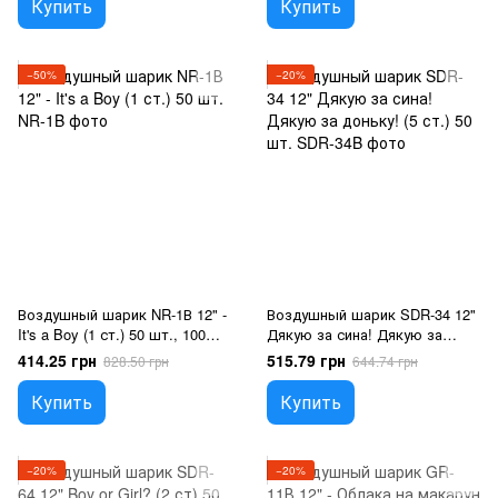
Купить
Купить
−50%
−20%
Воздушный шарик NR-1В 12" -
Воздушный шарик SDR-34 12"
It's a Boy (1 ст.) 50 шт., 100
Дякую за сина! Дякую за
шт., 12"/30см.
доньку! (5 ст.) 50 шт., 50 шт.
414.25 грн
515.79 грн
828.50 грн
644.74 грн
Купить
Купить
−20%
−20%