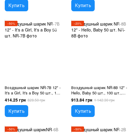
Новорожденные
Купить
Купить
−50%
−20%
Воздушный шарик NR-7В 12" -
Воздушный шарик NR-8В 12" -
It's a Girl, It's a Boy 50 шт., 100
Hello, Baby 50 шт., 100 шт.,
шт., 12"/30см., Голубой,
12"/30см., Микс (Белый,
414.25 грн
913.84 грн
828.50 грн
1 142.30 грн
Розовый, Круглый,
Голубой, Розовый),
Новорожденные
Новорожденные
Купить
Купить
−50%
−50%