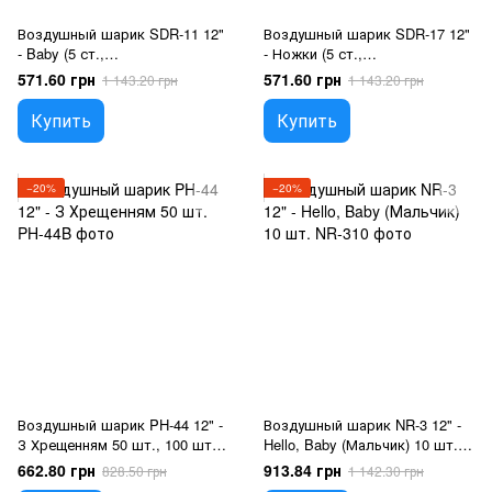
Воздушный шарик SDR-11 12"
Воздушный шарик SDR-17 12"
- Baby (5 ст.,
- Ножки (5 ст.,
голубой,розовый) 50 шт., 100
голубой,розовый) 50 шт., 100
571.60 грн
571.60 грн
1 143.20 грн
1 143.20 грн
шт., 12"/30см., Голубой,
шт., 12"/30см., Голубой,
Розовый, Круглый,
Розовый, Новорожденные
Купить
Купить
Новорожденные
−20%
−20%
Воздушный шарик PH-44 12" -
Воздушный шарик NR-3 12" -
З Хрещенням 50 шт., 100 шт.,
Hello, Baby (Мальчик) 10 шт.,
12"/30см., Белый, Песок
100 шт., 12"/30см., Белый,
662.80 грн
913.84 грн
828.50 грн
1 142.30 грн
пустыни, Телесный, Круглый,
Голубой, Новорожденные