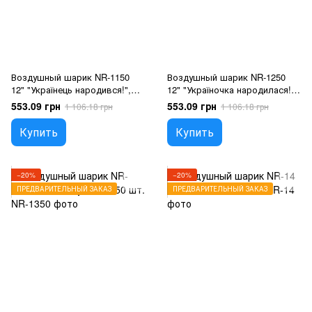
Воздушный шарик NR-1150
Воздушный шарик NR-1250
12" "Українець народився!",
12" "Україночка народилася!",
100 шт., 12"/30см., Черный,
100 шт., 12"/30см., Черный,
553.09 грн
553.09 грн
1 106.18 грн
1 106.18 грн
Для мальчиков
Для девочек
Купить
Купить
−20%
−20%
ПРЕДВАРИТЕЛЬНЫЙ ЗАКАЗ
ПРЕДВАРИТЕЛЬНЫЙ ЗАКАЗ