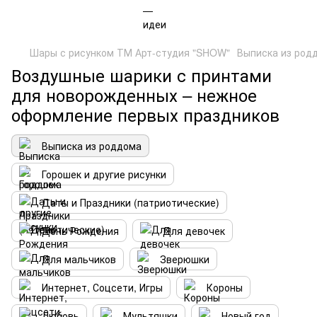
Шары с рисунком ТМ Арт-студия "SHOW"
Выписка из род
Воздушные шарики с принтами
для новорожденных – нежное
оформление первых праздников
Выписка из роддома
Горошек и другие рисунки
Даты и Праздники (патриотические)
День Рождения
Для девочек
Для мальчиков
Зверюшки
Интернет, Соцсети, Игры
Короны
Любовь
Мультяшки
Новый год