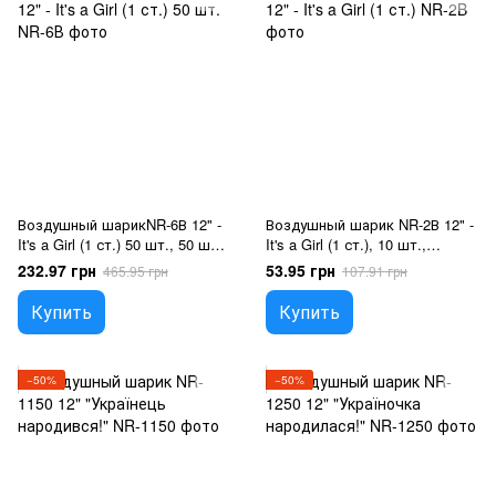
Воздушный шарикNR-6В 12" -
Воздушный шарик NR-2В 12" -
It's a Girl (1 ст.) 50 шт., 50 шт.,
It's a Girl (1 ст.), 10 шт.,
12"/30см., Круглый
12"/30см., Белый, Розовый,
232.97 грн
53.95 грн
465.95 грн
107.91 грн
Новорожденные
Купить
Купить
−50%
−50%