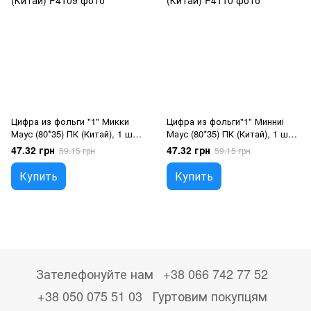
Цифра из фольги "1" Микки
Цифра из фольги"1" Минниі
Маус (80*35) ПК (Китай), 1 шт.,
Маус (80*35) ПК (Китай), 1 шт.,
36"/90см., Голубой, Гелий или
36"/90см., Розовый, Гелий или
47.32 грн
47.32 грн
59.15 грн
59.15 грн
воздух
воздух
Купить
Купить
Зателефонуйте нам
+38 066 742 77 52
+38 050 075 51 03
Гуртовим покупцям