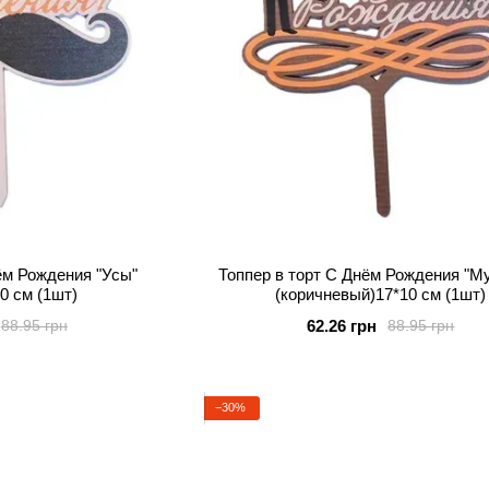
ём Рождения "Усы"
Топпер в торт С Днём Рождения "М
0 см (1шт)
(коричневый)17*10 см (1шт)
62.26 грн
88.95 грн
88.95 грн
−30%