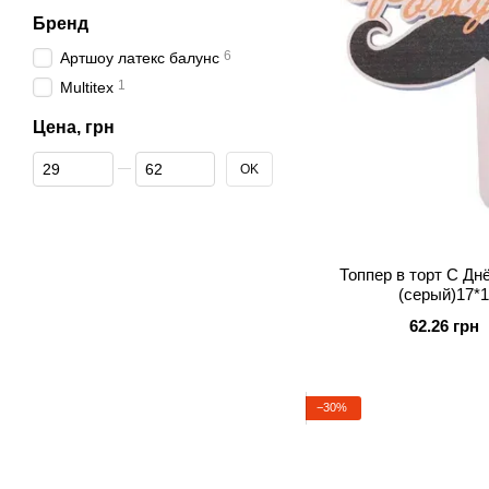
Бренд
6
Артшоу латекс балунс
1
Multitex
Цена, грн
От Цена, грн
До Цена, грн
OK
Топпер в торт С Дн
(серый)17*1
62.26 грн
−30%