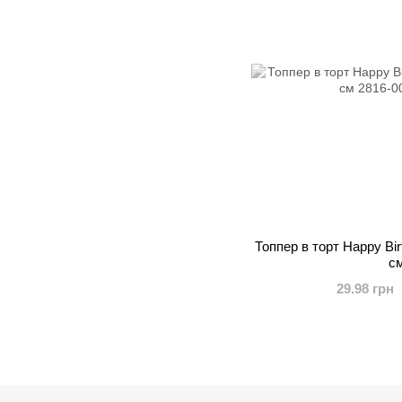
Топпер в торт Happy Bi
с
29.98 грн