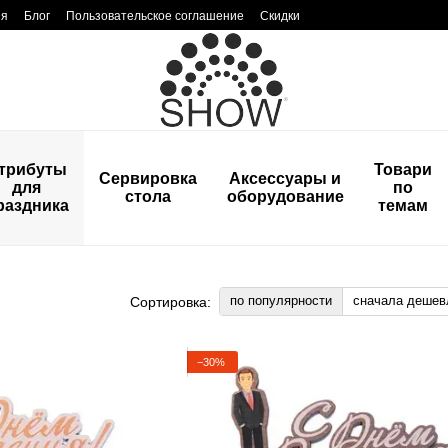
ия
Блог
Пользовательское соглашение
Скидки
трибуты
Товари
Сервировка
Аксессуары и
для
по
стола
оборудование
раздника
темам
по популярности
сначала дешев
Сортировка:
−30%