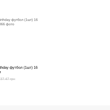
rthday футбол (1шт) 16
м
37.47 грн