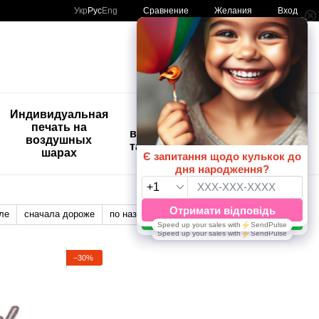
Сравнение
Укр
Рус
Eng
Желания
Вход
Мой заказ
🚨🚨🚨
Индивидуальная
Детские
Распродажа
печать на
временные
Шары с
воздушных
татуировки
рисунком
шарах
😀🎈
ле
сначала дороже
по названию
Отображение:
−30%