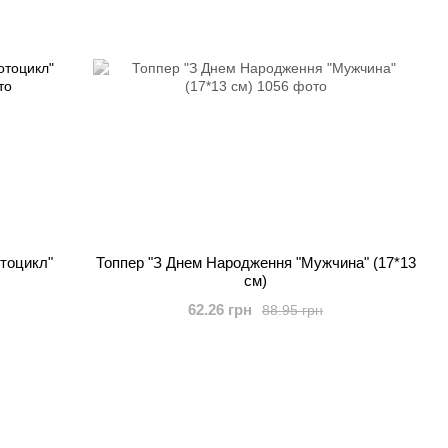
тоцикл"
Топпер "З Днем Народження "Мужчина" (17*13
см)
62.26 грн
88.95 грн