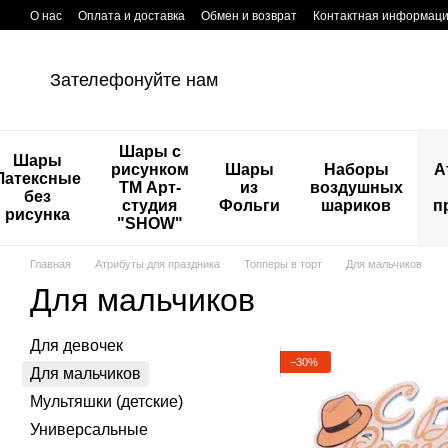
Перейти к основному контенту
О нас
Оплата и доставка
Обмен и возврат
Контактная информац
Зателефонуйте нам
Шары с
Шары
рисунком
Шары
Наборы
А
Латексные
ТМ Арт-
из
воздушных
без
студия
Фольги
шариков
п
рисунка
"SHOW"
Главная
Атрибуты для праздника
Топперы в торт
Для мальчиков
Для мальчиков
Для девочек
−30%
Для мальчиков
Мультяшки (детские)
Универсальные