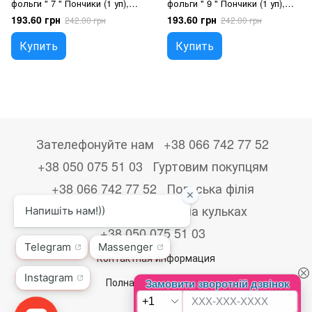
фольги " 7 " Пончики (1 уп),
фольги " 9 " Пончики (1 уп),
Гелий или воздух
Гелий или воздух
193.60 грн
193.60 грн
242.00 грн
242.00 грн
Купить
Купить
Зателефонуйте нам
+38 066 742 77 52
+38 050 075 51 03
Гуртовим покупцям
+38 066 742 77 52
Польська філія
+48533867723
Друк на кульках
+38 050 075 51 03
Контактная информация
Полная версия сайта
© 2026