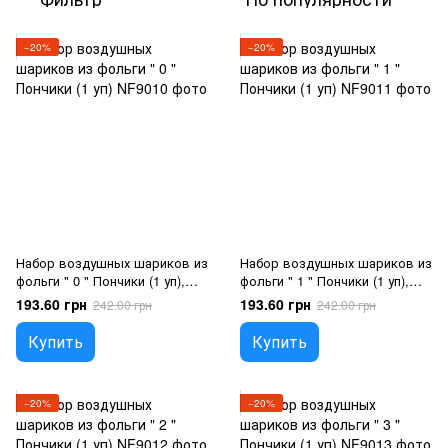
−20%
−20%
Набор воздушных шариков из
Набор воздушных шариков из
фольги " 0 " Пончики (1 уп),
фольги " 1 " Пончики (1 уп),
Гелий или воздух
Гелий или воздух
193.60 грн
193.60 грн
242.00 грн
242.00 грн
Купить
Купить
−20%
−20%