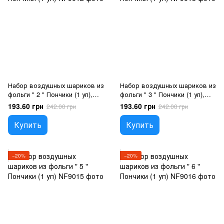
Набор воздушных шариков из
Набор воздушных шариков из
фольги " 2 " Пончики (1 уп),
фольги " 3 " Пончики (1 уп),
Гелий или воздух
Гелий или воздух
193.60 грн
193.60 грн
242.00 грн
242.00 грн
Купить
Купить
−20%
−20%