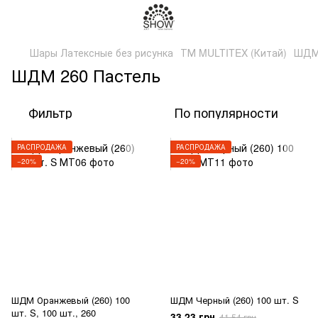
Шары Латексные без рисунка
ТМ MULTITEX (Китай)
ШДМ 
ШДМ 260 Пастель
Фильтр
По популярности
РАСПРОДАЖА
РАСПРОДАЖА
−20%
−20%
ШДМ Оранжевый (260) 100
ШДМ Черный (260) 100 шт. S
шт. S, 100 шт., 260
33.23 грн
41.54 грн