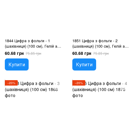
1844 Цифра з фольги - 1
1851 Цифра з фольги - 2
(шахівниця) (100 см), Гелій або
(шахівниця) (100 см), Гелій або
повітря
повітря
60.68 грн
60.68 грн
75.85 грн
75.85 грн
Купити
Купити
−20%
−20%