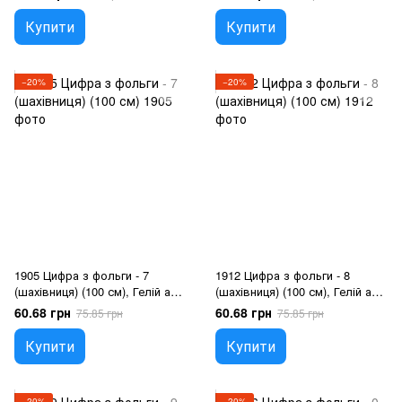
Купити
Купити
−20%
−20%
1905 Цифра з фольги - 7
1912 Цифра з фольги - 8
(шахівниця) (100 см), Гелій або
(шахівниця) (100 см), Гелій або
повітря
повітря
60.68 грн
60.68 грн
75.85 грн
75.85 грн
Купити
Купити
−20%
−20%