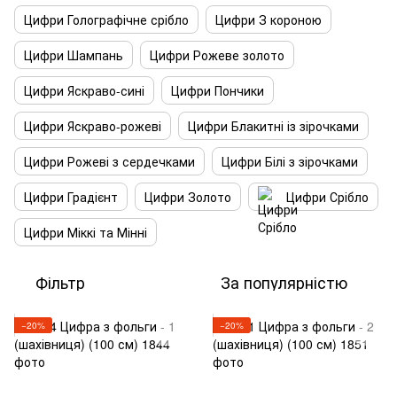
Цифри Голографічне срібло
Цифри З короною
Цифри Шампань
Цифри Рожеве золото
Цифри Яскраво-сині
Цифри Пончики
Цифри Яскраво-рожеві
Цифри Блакитні із зірочками
Цифри Рожеві з сердечками
Цифри Білі з зірочками
Цифри Градієнт
Цифри Золото
Цифри Срібло
Цифри Міккі та Мінні
Фільтр
За популярністю
−20%
−20%