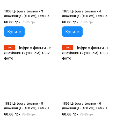
1868 Цифра з фольги - 3
1875 Цифра з фольги - 4
(шахівниця) (100 см), Гелій або
(шахівниця) (100 см), Гелій або
повітря
повітря
60.68 грн
60.68 грн
75.85 грн
75.85 грн
Купити
Купити
−20%
−20%
1882 Цифра з фольги - 5
1899 Цифра з фольги - 6
(шахівниця) (100 см), Гелій або
(шахівниця) (100 см), Гелій або
повітря
повітря
60.68 грн
60.68 грн
75.85 грн
75.85 грн