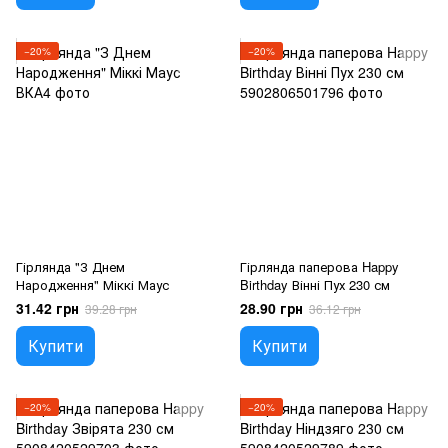
−20%
−20%
Гірлянда "З Днем
Гірлянда паперова Happy
Народження" Міккі Маус
Birthday Вінні Пух 230 см
31.42 грн
28.90 грн
39.28 грн
36.12 грн
Купити
Купити
−20%
−20%