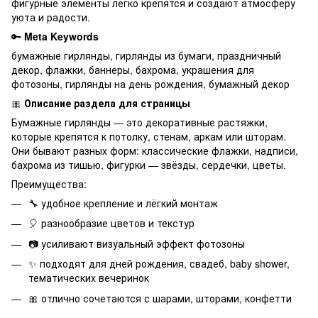
фигурные элементы легко крепятся и создают атмосферу
уюта и радости.
🔑
Meta Keywords
бумажные гирлянды, гирлянды из бумаги, праздничный
декор, флажки, баннеры, бахрома, украшения для
фотозоны, гирлянды на день рождения, бумажный декор
🎀
Описание раздела для страницы
Бумажные гирлянды — это декоративные растяжки,
которые крепятся к потолку, стенам, аркам или шторам.
Они бывают разных форм: классические флажки, надписи,
бахрома из тишью, фигурки — звёзды, сердечки, цветы.
Преимущества:
🔧 удобное крепление и лёгкий монтаж
🎈 разнообразие цветов и текстур
📷 усиливают визуальный эффект фотозоны
✨ подходят для дней рождения, свадеб, baby shower,
тематических вечеринок
🎀 отлично сочетаются с шарами, шторами, конфетти