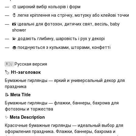
🎨 широкий вибір кольорів і форм
🧷 легке кріплення на стрічку, мотузку або клейові точки
📸 ідеальні для фотозон, дитячих свят, весіль, baby
shower
💫 додають глибину, шаровість і рух у декорі
🧁 поєднуються з кульками, шторами, конфетті
🇷🇺 Русская версия
🏷️
H1-заголовок
Бумажные гирлянды — яркий и универсальный декор для
праздника
📝
Meta Title
Бумажные гирлянды — флажки, баннеры, бахрома для
фотозоны и торжества
✨
Meta Description
Красочные бумажные гирлянды — идеальный выбор для
оформления праздника. Флажки, баннеры, бахрома и