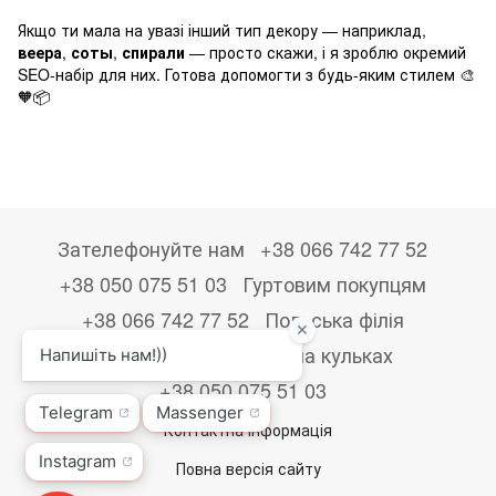
Якщо ти мала на увазі інший тип декору — наприклад,
веера
,
соты
,
спирали
— просто скажи, і я зроблю окремий
SEO-набір для них. Готова допомогти з будь-яким стилем 🎨
🧡📦
Зателефонуйте нам
+38 066 742 77 52
+38 050 075 51 03
Гуртовим покупцям
+38 066 742 77 52
Польська філія
+48533867723
Друк на кульках
+38 050 075 51 03
Контактна інформація
Повна версія сайту