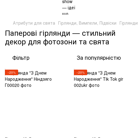
Атрибути для свята
Гірлянди, Вимпели, Підвіски
Гірлянди
Паперові гірлянди — стильний
декор для фотозони та свята
Фільтр
За популярністю
−20%
−20%