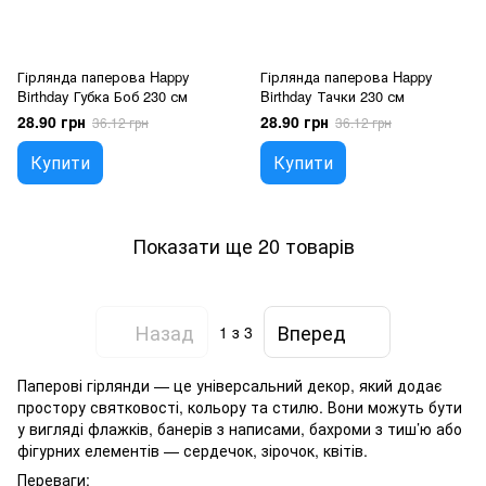
Гірлянда паперова Happy
Гірлянда паперова Happy
Birthday Губка Боб 230 см
Birthday Тачки 230 см
28.90 грн
28.90 грн
36.12 грн
36.12 грн
Купити
Купити
Показати ще 20 товарів
Назад
Вперед
1
з 3
Паперові гірлянди — це універсальний декор, який додає
простору святковості, кольору та стилю. Вони можуть бути
у вигляді флажків, банерів з написами, бахроми з тиш’ю або
фігурних елементів — сердечок, зірочок, квітів.
Переваги: