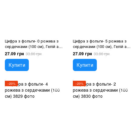
Цифра з фольги- 0 рожева з
Цифра з фольги- 5 рожева з
сердечками (100 см), Гелій або
сердечками (100 см), Гелій або
повітря
повітря
27.09 грн
27.09 грн
33.86 грн
33.86 грн
Купити
Купити
−20%
−20%