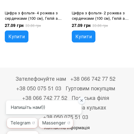
Цифра з фольги- 4 рожева з
Цифра з фольги- 2 рожева з
сердечками (100 см), Гелій або
сердечками (100 см), Гелій або
повітря
повітря
27.09 грн
27.09 грн
33.86 грн
33.86 грн
Купити
Купити
Зателефонуйте нам
+38 066 742 77 52
+38 050 075 51 03
Гуртовим покупцям
+38 066 742 77 52
Польська філія
+48533867723
Друк на кульках
+38 050 075 51 03
Контактна інформація