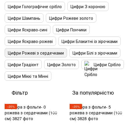
Цифри Голографічне срібло
Цифри З короною
Цифри Шампань
Цифри Рожеве золото
Цифри Яскраво-сині
Цифри Пончики
Цифри Яскраво-рожеві
Цифри Блакитні із зірочками
Цифри Рожеві з сердечками
Цифри Білі з зірочками
Цифри Градієнт
Цифри Золото
Цифри Срібло
Цифри Міккі та Мінні
Фільтр
За популярністю
−20%
−20%