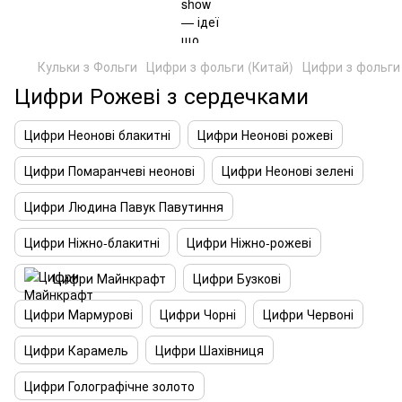
Кульки з Фольги
Цифри з фольги (Китай)
Цифри з фольги 
Цифри Рожеві з сердечками
Цифри Неонові блакитні
Цифри Неонові рожеві
Цифри Помаранчеві неонові
Цифри Неонові зелені
Цифри Людина Павук Павутиння
Цифри Ніжно-блакитні
Цифри Ніжно-рожеві
Цифри Майнкрафт
Цифри Бузкові
Цифри Мармурові
Цифри Чорні
Цифри Червоні
Цифри Карамель
Цифри Шахівниця
Цифри Голографічне золото