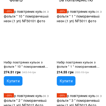
−20%
−20%
Набір повітряних кульок з
Набір повітряних кульок з
фольги " 10 " поморанчевий
фольги " 1 " поморанчевий
неон (1 уп), Гелій або повітря
неон (1 уп), Гелій або повітря
274.51 грн
214.55 грн
343.14 грн
268.19 грн
Купити
Купити
−20%
−20%