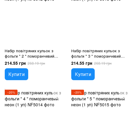
Набір повітряних кульок з
Набір повітряних кульок з
фольги " 2 " поморанчевий
фольги " 3 " поморанчевий
неон (1 уп), Гелій або повітря
неон (1 уп), Гелій або повітря
214.55 грн
214.55 грн
268.19 грн
268.19 грн
Купити
Купити
−20%
−20%