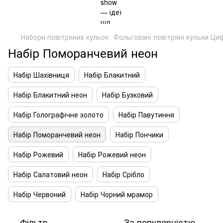
Набори повітряних кульок
Фольговані повітряні кульки Ци
Набір Поморанчевий неон
Набір Шахівниця
Набір Блакитний
Набір Блакитний неон
Набір Бузковий
Набір Голографічне золото
Набір Павутиння
Набір Поморанчевий неон
Набір Пончики
Набір Рожевий
Набір Рожевий неон
Набір Салатовий неон
Набір Срібло
Набір Червоний
Набір Чорний мрамор
Фільтр
За популярністю