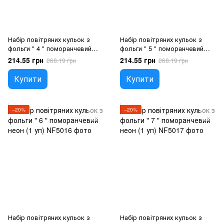
Набір повітряних кульок з
Набір повітряних кульок з
фольги " 4 " поморанчевий
фольги " 5 " поморанчевий
неон (1 уп), Гелій або повітря
неон (1 уп), Гелій або повітря
214.55 грн
214.55 грн
268.19 грн
268.19 грн
Купити
Купити
−20%
−20%
Набір повітряних кульок з
Набір повітряних кульок з