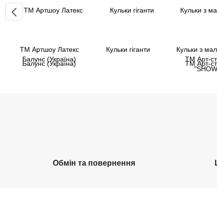
ТМ Артшоу Латекс
Кульки гіганти
Кульки з ма
Балунс (Україна)
ТМ Арт-ст
"SHOW
Обмін та повернення