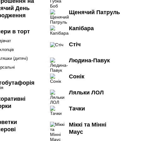
прошення на
тячий День
Щенячий Патруль
родження
Капібара
ери в торт
дівчат
Стіч
хлопців
тяшки (дитячі)
Людина-Павук
ерсальні
Сонік
тобутафорія
Ляльки ЛОЛ
коративні
орки
Тачки
рветки
Міккі та Мінні
перові
Маус