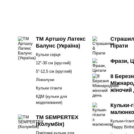
ТМ Артшоу Латекс
Страшил
Балунс (Україна)
Пірати
Кульки серця
Фрази, 
12"-30 см (круглий)
5"-12,5 см (круглий)
8 Берез
Лінколуни
Міжнаро
Кульки гіганти
жіночий
КДМ (кульки для
моделювання)
Кульки-г
малюнк
ТМ SEMPERTEX
Кульки-гіган
(Колумбія)
"Happy Birth
Повітряні кульки для