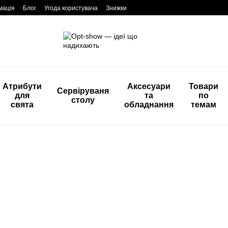
мація
Блог
Угода користувача
Знижки
Атрибути
Аксесуари
Товари
Сервіруваня
для
та
по
столу
свята
обладнання
темам