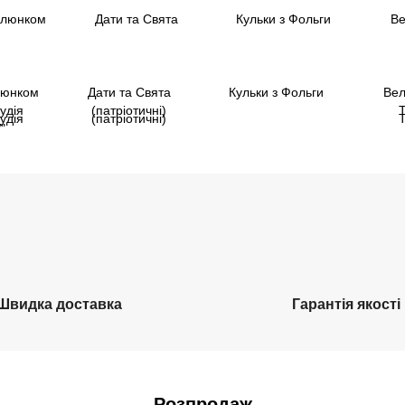
люнком
Дати та Свята
Кульки з Фольги
Вел
удія
(патріотичні)
"
Швидка доставка
Гарантія якості
Розпродаж