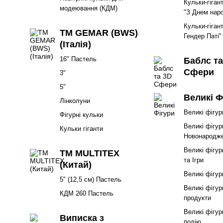
Кульки-гіган
модеювання (КДМ)
"З Днем нар
Кульки-гіган
ТМ GEMAR (BWS)
Гендер Паті"
(Італія)
16" Пастель
Баблс та
Сфери
3"
5"
Великі Ф
Лінколуни
Великі фігур
Фігурні кульки
Великі фігур
Кульки гіганти
Новонародже
Великі фігу
ТМ MULTITEX
та Ігри
(Китай)
Великі фігур
5" (12,5 см) Пастель
Великі фігур
КДМ 260 Пастель
продукти
Великі фігур
Виписка з
подію