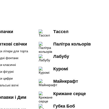
впачки
Тассел
ткові свічки
Палітра кольорів
ки літери для торта
Лабубу
дні фонтани
ки класичні
Куромі
ки фігурні
ки цифри
Майнкрафт
альські вогні
Крижане серце
павки і Дим
Губка Боб