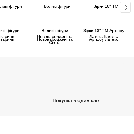
икі фігури
Великі фігури
Зірки 18" ТМ Артшоу
Тварини
Новонароджені та
Латекс Балунс
Свята
Покупка в один клік