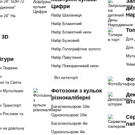
За
ти 24" SDR-72
Цифри
ди
одження"
На
Набір Шахівниця
ти 24" На
Набір Блакитний
Топ
Набір Блакитний неон
 3D
Для 
Набір Бузковий
Для 
Набір Голографічне золото
Муль
Набір Павутиння
ігури
Унів
Набір Поморанчевий неон
и Тварини
и
Всі категорії
Фо
ні та Свята
Фотозони з кульок
ри Мультяшки
Де
різнокаліберні
шт
и Транспорт
Багатокольорові 10м
и Рослини та
Однокольорові 10м
Се
па
Багатокольорові 4м
и на довільну
Однокольорові 4м