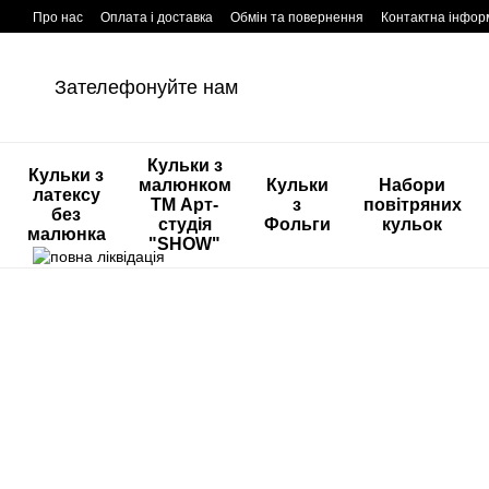
Перейти к основному контенту
Про нас
Оплата і доставка
Обмін та повернення
Контактна інфор
Зателефонуйте нам
Кульки з
Кульки з
малюнком
Кульки
Набори
латексу
ТМ Арт-
з
повітряних
без
студія
Фольги
кульок
малюнка
"SHOW"