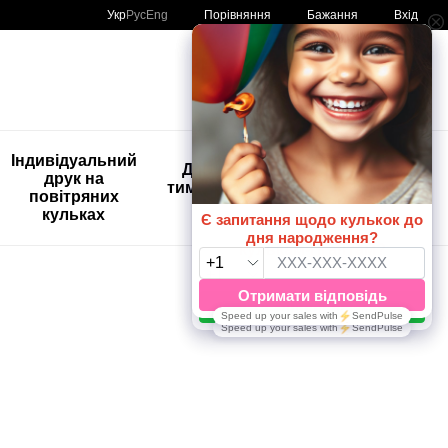
Порівняння
Укр
Рус
Eng
Бажання
Вхід
Мій кошик
🚨🚨🚨
Індивідуальний
Дитяче
Розпродаж
друк на
тимчасове
Кульки з
повітряних
тату
друком😀
кульках
🎈