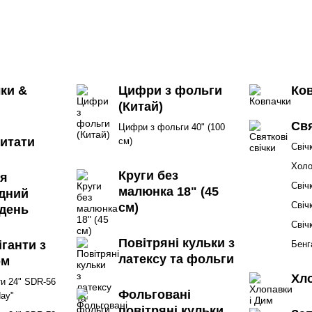
ки &
Цифри з фольги
Ко
(Китай)
Свя
Цифри з фольги 40" (100
Цитати
см)
Свіч
Холо
Круги без
ня
Свіч
малюнка 18" (45
дний
Свіч
см)
 день
Свіч
Повітряні кульки з
іганти з
Бенг
латексу та фольги
ом
Хло
ти 24" SDR-56
Фольговані
day"
повітряні кульки