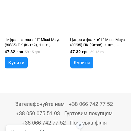
Цифра з фольги "1" Міккі Маус
Цифра з фольги"1" Мінні Маус
(80*35) ПК (Китай), 1 шт.,
(80*35) ПК (Китай), 1 шт.,
36"/90см., Блакитний, Гелій
36"/90см., Рожевий, Гелій або
47.32 грн
47.32 грн
59.15 грн
59.15 грн
або повітря
повітря
Купити
Купити
Зателефонуйте нам
+38 066 742 77 52
+38 050 075 51 03
Гуртовим покупцям
+38 066 742 77 52
Польська філія