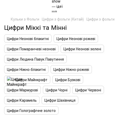
Кульки з Фольги
Цифри з фольги (Китай)
Цифри з фольги 
Цифри Міккі та Мінні
Цифри Неонові блакитні
Цифри Неонові рожеві
Цифри Помаранчеві неонові
Цифри Неонові зелені
Цифри Людина Павук Павутиння
Цифри Ніжно-блакитні
Цифри Ніжно-рожеві
Цифри Майнкрафт
Цифри Бузкові
Цифри Мармурові
Цифри Чорні
Цифри Червоні
Цифри Карамель
Цифри Шахівниця
Цифри Голографічне золото