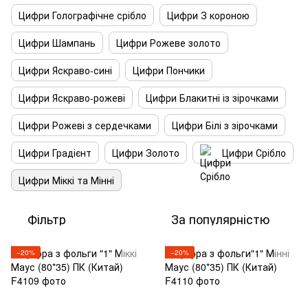
Цифри Голографічне срібло
Цифри З короною
Цифри Шампань
Цифри Рожеве золото
Цифри Яскраво-сині
Цифри Пончики
Цифри Яскраво-рожеві
Цифри Блакитні із зірочками
Цифри Рожеві з сердечками
Цифри Білі з зірочками
Цифри Градієнт
Цифри Золото
Цифри Срібло
Цифри Міккі та Мінні
Фільтр
За популярністю
−20%
−20%