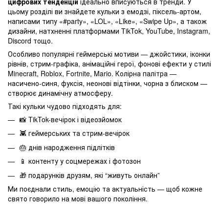
цифрових тенденцій
ідеально вписуються в тренди. У
цьому розділі ви знайдете кульки з емодзі, піксель-артом,
написами типу «#party», «LOL», «Like», «Swipe Up», а також
дизайни, натхненні платформами TikTok, YouTube, Instagram,
Discord тощо.
Особливо популярні геймерські мотиви — джойстики, іконки
рівнів, стрим-графіка, анімаційні герої, фонові ефекти у стилі
Minecraft, Roblox, Fortnite, Mario. Колірна палітра —
насичено-синя, фуксія, неонові відтінки, чорна з блиском —
створює динамічну атмосферу.
Такі кульки чудово підходять для:
📸 TikTok-вечірок і відеозйомок
👾 геймерських та стрим-вечірок
🎂 днів народження підлітків
📱 контенту у соцмережах і фотозон
🎁 подарунків друзям, які “живуть онлайн”
Ми поєднали стиль, емоцію та актуальність — щоб кожне
свято говорило на мові вашого покоління.