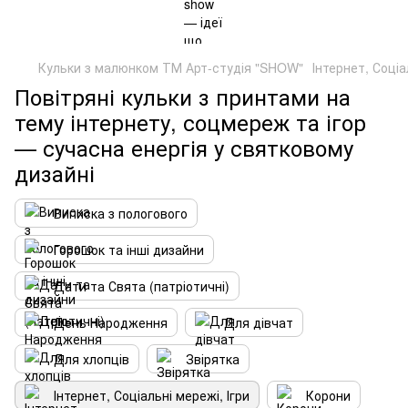
Кульки з малюнком ТМ Арт-студія "SHOW"
Інтернет, Соціа
Повітряні кульки з принтами на
тему інтернету, соцмереж та ігор
— сучасна енергія у святковому
дизайні
Виписка з пологового
Горошок та інші дизайни
Дати та Свята (патріотичні)
День Народження
Для дівчат
Для хлопців
Звірятка
Інтернет, Соціальні мережі, Ігри
Корони