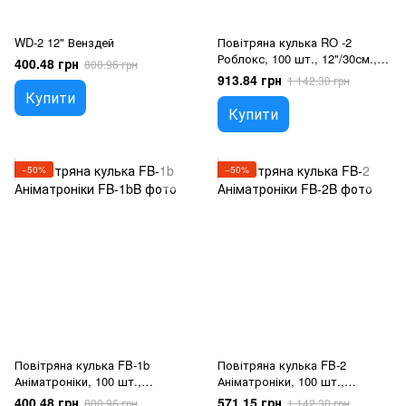
WD-2 12" Венздей
Повітряна кулька RO -2
Роблокс, 100 шт., 12"/30см.,
400.48 грн
800.96 грн
Асортi пастель, Роблокс
913.84 грн
1 142.30 грн
Купити
Купити
−50%
−50%
Повітряна кулька FB-1b
Повітряна кулька FB-2
Аніматроніки, 100 шт.,
Аніматроніки, 100 шт.,
12"/30см., Чорний, П'ять ночей
12"/30см., Асортi пастель,
400.48 грн
571.15 грн
800.96 грн
1 142.30 грн