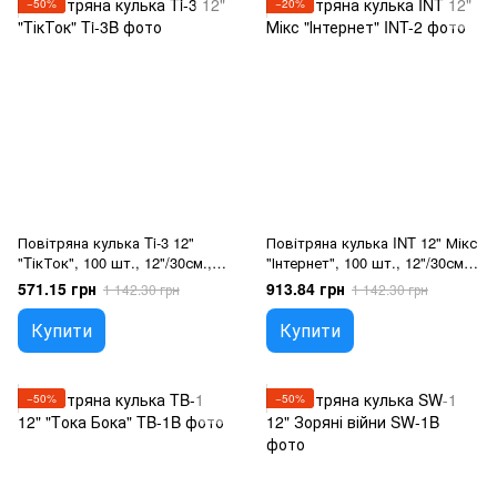
−50%
−20%
Повітряна кулька Ti-3 12"
Повітряна кулька INT 12" Мікс
"TікТок", 100 шт., 12"/30см.,
"Інтернет", 100 шт., 12"/30см.,
Мікс (5 кольорів), Соціальні
Асортi пастель, На довільну
571.15 грн
913.84 грн
1 142.30 грн
1 142.30 грн
мережі
подію
Купити
Купити
−50%
−50%