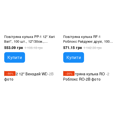
Повітряна кулька PP-1 12" Хагі
Повітряна кулька RF-1
Вагі", 100 шт., 12"/30см.,
Роблокс Райдужні друзі, 100
Асортi пастель, Ігри
шт., 12"/30см., Чорний,
553.09 грн
571.15 грн
1 106.18 грн
1 142.30 грн
Роблокс
Купити
Купити
−50%
−20%