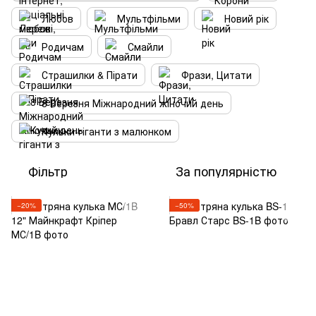
Любов
Мультфільми
Новий рік
Родичам
Смайли
Страшилки & Пірати
Фрази, Цитати
8 Березня Міжнародний жіночий день
Кульки-гіганти з малюнком
Фільтр
За популярністю
−20%
−50%