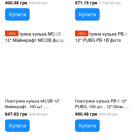
Асортi пастель, Ігри
12"/30см., Асортi пастель,
400.48 грн
571.15 грн
800.96 грн
1 142.30 грн
Амонг ас
Купити
Купити
−20%
−50%
Повітряна кулька МС/2B 12"
Повітряна кулька PB-1 12"
Майнкрафт, 100 шт.,
PUBG, 100 шт., 12"/30см.,
12"/30см., Мікс (5 кольорів),
Асортi пастель, Ігри
647.63 грн
400.48 грн
809.54 грн
800.96 грн
Майнкрафт
Купити
Купити