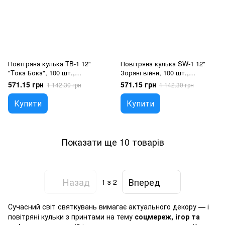
Повітряна кулька TB-1 12"
Повітряна кулька SW-1 12"
"Tока Бока", 100 шт.,
Зоряні війни, 100 шт.,
12"/30см., Асортi пастель,
12"/30см., Асортi пастель,
571.15 грн
571.15 грн
1 142.30 грн
1 142.30 грн
Тока Бока
Зоряні Війни
Купити
Купити
Показати ще 10 товарів
Назад
Вперед
1
з 2
Сучасний світ святкувань вимагає актуального декору — і
повітряні кульки з принтами на тему
соцмереж, ігор та