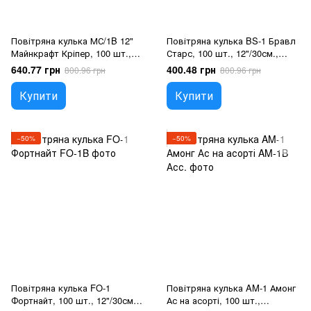
Повітряна кулька МС/1B 12"
Повітряна кулька BS-1 Бравл
Майнкрафт Кріпер, 100 шт.,
Старс, 100 шт., 12"/30см.,
12"/30см., Зелений,
Асортi пастель, Бравл Старс
640.77 грн
400.48 грн
800.96 грн
800.96 грн
Майнкрафт
Купити
Купити
−50%
−50%
Повітряна кулька FO-1
Повітряна кулька AM-1 Амонг
Фортнайт, 100 шт., 12"/30см.,
Ас на асорті, 100 шт.,