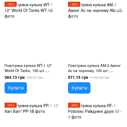
−50%
−50%
Повітряна кулька WT-1 12"
Повітряна кулька AM-2 Амонг
World Of Tanks, 100 шт.,
Ас на чорному, 100 шт.,
12"/30см., Мікс (5 кольорів),
12"/30см., Чорний, Амонг ас
364.13 грн
571.15 грн
728.27 грн
1 142.30 грн
Ігри
Купити
Купити
−50%
−50%