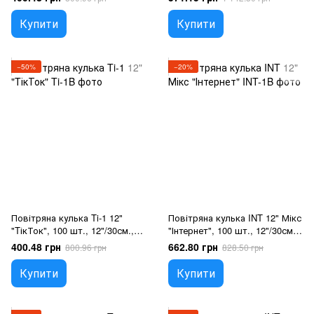
у Фредді
П'ять ночей у Фредді
Купити
Купити
−50%
−20%
Повітряна кулька Ti-1 12"
Повітряна кулька INT 12" Мікс
"TікТок", 100 шт., 12"/30см.,
"Інтернет", 100 шт., 12"/30см.,
Мікс (5 кольорів), Соціальні
Асортi пастель, На довільну
400.48 грн
662.80 грн
800.96 грн
828.50 грн
мережі
подію
Купити
Купити