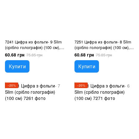
7241 Цифра из фольги- 9 Slim
7251 Цифра из фольги- 8 Slim
(срібло голографія) (100 см),
(срібло голографія) (100 см),
Гелій або повітря
Гелій або повітря
60.68 грн
60.68 грн
75.85 грн
75.85 грн
Купити
Купити
−20%
−20%