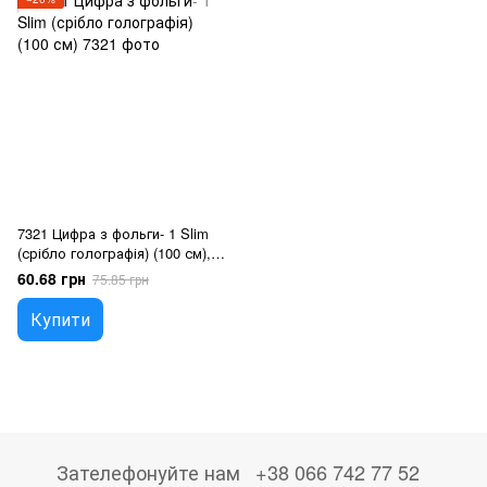
7321 Цифра з фольги- 1 Slim
(срібло голографія) (100 см),
Гелій або повітря
60.68 грн
75.85 грн
Купити
Зателефонуйте нам
+38 066 742 77 52