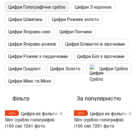
Цифри Голографічне срібло
Цифри З короною
Цифри Шампань
Цифри Рожеве золото
Цифри Яскраво-сині
Цифри Пончики
Цифри Яскраво-рожеві
Цифри Блакитні із зірочками
Цифри Рожеві з сердечками
Цифри Білі з зірочками
Цифри Градієнт
Цифри Золото
Цифри Срібло
Цифри Міккі та Мінні
Фільтр
За популярністю
−20%
−20%