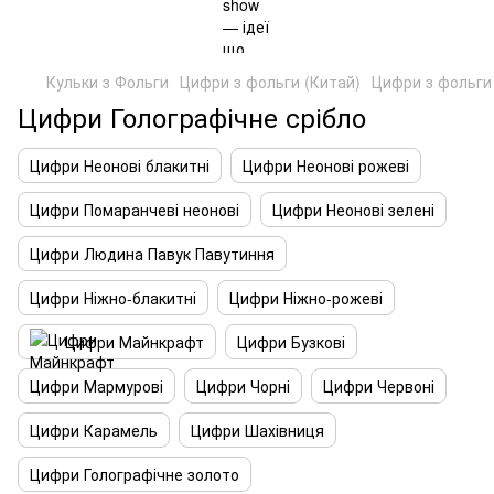
Кульки з Фольги
Цифри з фольги (Китай)
Цифри з фольги 
Цифри Голографічне срібло
Цифри Неонові блакитні
Цифри Неонові рожеві
Цифри Помаранчеві неонові
Цифри Неонові зелені
Цифри Людина Павук Павутиння
Цифри Ніжно-блакитні
Цифри Ніжно-рожеві
Цифри Майнкрафт
Цифри Бузкові
Цифри Мармурові
Цифри Чорні
Цифри Червоні
Цифри Карамель
Цифри Шахівниця
Цифри Голографічне золото