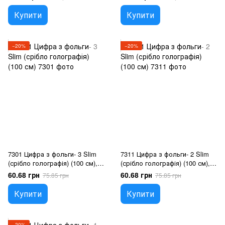
Купити
Купити
−20%
−20%
7301 Цифра з фольги- 3 Slim
7311 Цифра з фольги- 2 Slim
(срібло голографія) (100 см),
(срібло голографія) (100 см),
Гелій або повітря
Гелій або повітря
60.68 грн
60.68 грн
75.85 грн
75.85 грн
Купити
Купити
−20%