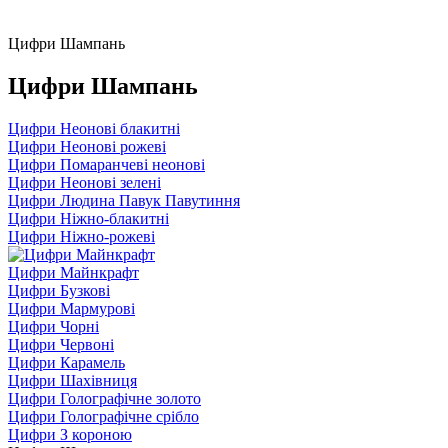
Цифри Шампань
Цифри Шампань
Цифри Неонові блакитні
Цифри Неонові рожеві
Цифри Помаранчеві неонові
Цифри Неонові зелені
Цифри Людина Павук Павутиння
Цифри Ніжно-блакитні
Цифри Ніжно-рожеві
Цифри Майнкрафт
Цифри Бузкові
Цифри Мармурові
Цифри Чорні
Цифри Червоні
Цифри Карамель
Цифри Шахівниця
Цифри Голографічне золото
Цифри Голографічне срібло
Цифри З короною