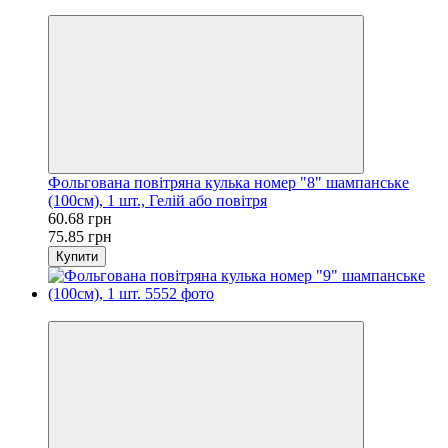
−20%
Фольгована повітряна кулька номер "8" шампанське
(100см), 1 шт., Гелій або повітря
60.68 грн
75.85 грн
Купити
−20%