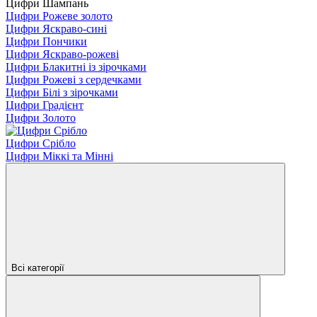
Цифри Шампань
Цифри Рожеве золото
Цифри Яскраво-сині
Цифри Пончики
Цифри Яскраво-рожеві
Цифри Блакитні із зірочками
Цифри Рожеві з сердечками
Цифри Білі з зірочками
Цифри Градієнт
Цифри Золото
Цифри Срібло
Цифри Міккі та Мінні
Всі категорії