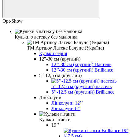
Opt-Show
Кульки з латексу без малюнка
ТМ Артшоу Латекс Балунс (Україна)
Кульки серця
12"-30 см (круглий)
12’’-30 см (круглий) Пастель
12’’-30 см (круглий) Brilliance
5"-12,5 см (круглий)
5’’-12,5 см (круглий) пастель
5’’-12,5 см (круглий) Brilliance
Лінколуни
Лінколуни 12ʼʼ
Лінколуни 6ʼʼ
Кульки гіганти
19’’