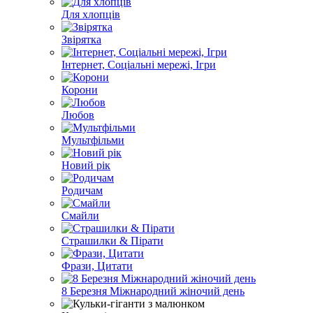
Для хлопців
Звірятка
Інтернет, Соціальні мережі, Ігри
Корони
Любов
Мультфільми
Новий рік
Родичам
Смайли
Страшилки & Пірати
Фрази, Цитати
8 Березня Міжнародний жіночий день