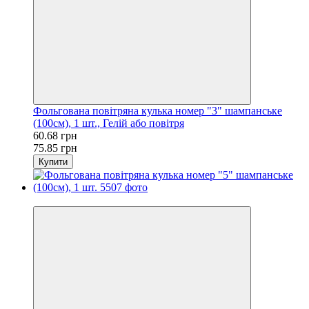
Фольгована повітряна кулька номер "3" шампанське
(100см), 1 шт., Гелій або повітря
60.68 грн
75.85 грн
Купити
−20%