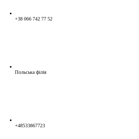
+38 066 742 77 52
Польська філія
+48533867723