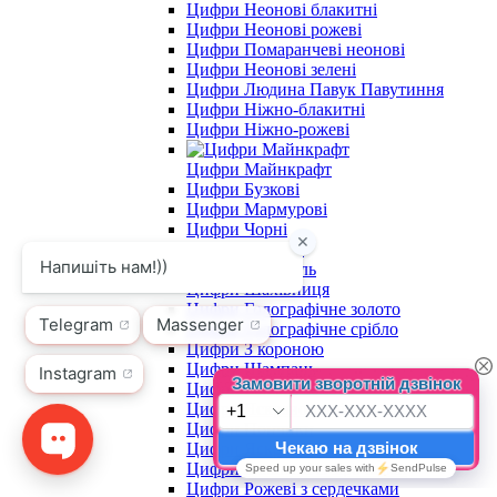
Цифри Неонові блакитні
Цифри Неонові рожеві
Цифри Помаранчеві неонові
Цифри Неонові зелені
Цифри Людина Павук Павутиння
Цифри Ніжно-блакитні
Цифри Ніжно-рожеві
Цифри Майнкрафт
Цифри Бузкові
Цифри Мармурові
Цифри Чорні
Цифри Червоні
Цифри Карамель
Цифри Шахівниця
Цифри Голографічне золото
Цифри Голографічне срібло
Цифри З короною
Цифри Шампань
Цифри Рожеве золото
Цифри Яскраво-сині
Цифри Пончики
Цифри Яскраво-рожеві
Цифри Блакитні із зірочками
Цифри Рожеві з сердечками