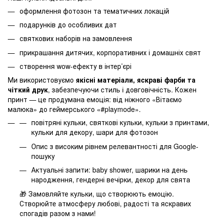
оформлення фотозон та тематичних локацій
подарунків до особливих дат
святкових наборів на замовлення
прикрашання дитячих, корпоративних і домашніх свят
створення wow-ефекту в інтер’єрі
Ми використовуємо
якісні матеріали, яскраві фарби та
чіткий друк
, забезпечуючи стиль і довговічність. Кожен
принт — це продумана емоція: від ніжного «Вітаємо
малюка» до геймерського «#playmode».
повітряні кульки, святкові кульки, кульки з принтами,
кульки для декору, шари для фотозон
Опис з високим рівнем релевантності для Google-
пошуку
Актуальні запити: baby shower, шарики на день
народження, гендерні вечірки, декор для свята
🎁 Замовляйте кульки, що створюють емоцію.
Створюйте атмосферу любові, радості та яскравих
спогадів разом з нами!