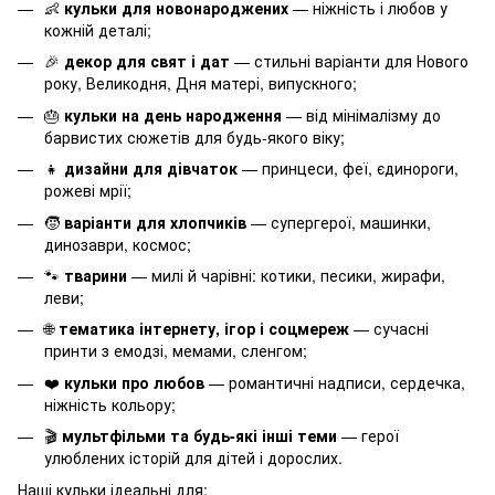
👶
кульки для новонароджених
— ніжність і любов у
кожній деталі;
🎉
декор для свят і дат
— стильні варіанти для Нового
року, Великодня, Дня матері, випускного;
🎂
кульки на день народження
— від мінімалізму до
барвистих сюжетів для будь-якого віку;
👧
дизайни для дівчаток
— принцеси, феї, єдинороги,
рожеві мрії;
🧒
варіанти для хлопчиків
— супергерої, машинки,
динозаври, космос;
🐾
тварини
— милі й чарівні: котики, песики, жирафи,
леви;
🌐
тематика інтернету, ігор і соцмереж
— сучасні
принти з емодзі, мемами, сленгом;
❤️
кульки про любов
— романтичні надписи, сердечка,
ніжність кольору;
🎬
мультфільми та будь-які інші теми
— герої
улюблених історій для дітей і дорослих.
Наші кульки ідеальні для: