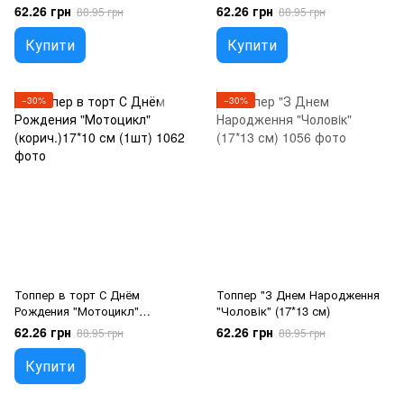
(зеленый)17*10 см (1шт)
(сер.)17*10 см (1шт)
62.26 грн
62.26 грн
88.95 грн
88.95 грн
Купити
Купити
−30%
−30%
Топпер в торт С Днём
Топпер "З Днем Народження
Рождения "Мотоцикл"
"Чоловiк" (17*13 см)
(корич.)17*10 см (1шт)
62.26 грн
62.26 грн
88.95 грн
88.95 грн
Купити