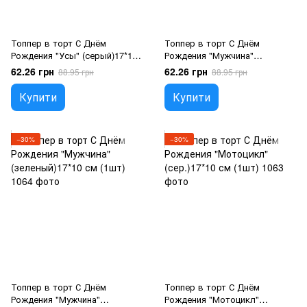
Топпер в торт С Днём
Топпер в торт С Днём
Рождения "Усы" (серый)17*10
Рождения "Мужчина"
см (1шт)
(коричневый)17*10 см (1шт)
62.26 грн
62.26 грн
88.95 грн
88.95 грн
Купити
Купити
−30%
−30%
Топпер в торт С Днём
Топпер в торт С Днём
Рождения "Мужчина"
Рождения "Мотоцикл"