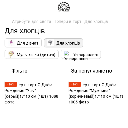
Атрибути для свята
Топери в торт
Для хлопців
Для хлопців
Для дівчат
Для хлопців
Мультяшки (дитячі)
Універсальні
Фільтр
За популярністю
−30%
−30%