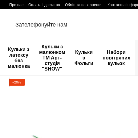
Перейти к основному контенту
Про нас
Оплата і доставка
Обмін та повернення
Контактна інфор
Зателефонуйте нам
Кульки з
Кульки з
малюнком
Кульки
Набори
латексу
ТМ Арт-
з
повітряних
без
студія
Фольги
кульок
малюнка
"SHOW"
−20%