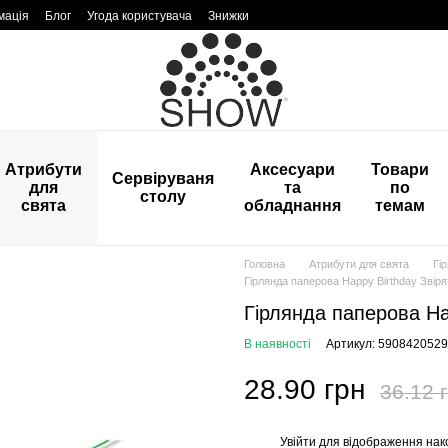
мація
Блог
Угода користувача
Знижки
Атрибути
Аксесуари
Товари
Сервіруваня
для
та
по
столу
свята
обладнання
темам
Головна
Атрибути для свята
Гі
Гірлянда паперова Happy Birthday Звіря
Гірлянда паперова Ha
В наявності
Артикул: 590842052
28.90 грн
36.12 
Увійти
для відображення нак
%