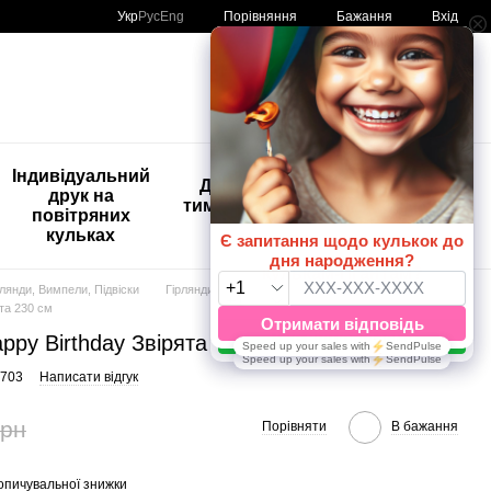
Порівняння
Укр
Рус
Eng
Бажання
Вхід
Мій кошик
🚨🚨🚨
Індивідуальний
Дитяче
Розпродаж
друк на
тимчасове
Кульки з
повітряних
тату
друком😀
кульках
🎈
рлянди, Вимпели, Підвіски
Гірлянди
та 230 см
ppy Birthday Звірята 230 см
9703
Написати відгук
грн
Порівняти
В бажання
опичувальної знижки