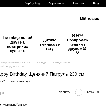
Порівняння
Укр
Рус
Eng
Бажання
Вхід
Мій кошик
🚨🚨🚨
Індивідуальний
Дитяче
Розпродаж
друк на
тимчасове
Кульки з
повітряних
тату
друком😀
кульках
🎈
рлянди, Вимпели, Підвіски
Гірлянди
Гірлянди Multitex
ячий Патруль 230 см
ppy Birthday Щенячий Патруль 230 см
1772
Написати відгук
грн
Порівняти
В бажання
опичувальної знижки