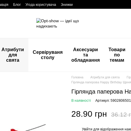
мація
Блог
Угода користувача
Знижки
Атрибути
Аксесуари
Товари
Сервіруваня
для
та
по
столу
свята
обладнання
темам
Головна
Атрибути для свята
Гі
Гірлянда паперова Happy Birthday Щен
Гірлянда паперова Ha
В наявності
Артикул: 590280650
28.90 грн
36.12 
Увійти
для відображення нак
%