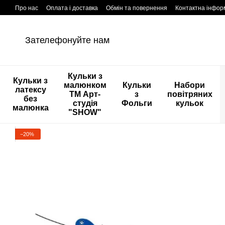
Перейти к основному контенту
Про нас
Оплата і доставка
Обмін та повернення
Контактна інфор
Зателефонуйте нам
Кульки з
Кульки з
малюнком
Кульки
Набори
латексу
ТМ Арт-
з
повітряних
без
студія
Фольги
кульок
малюнка
"SHOW"
−20%