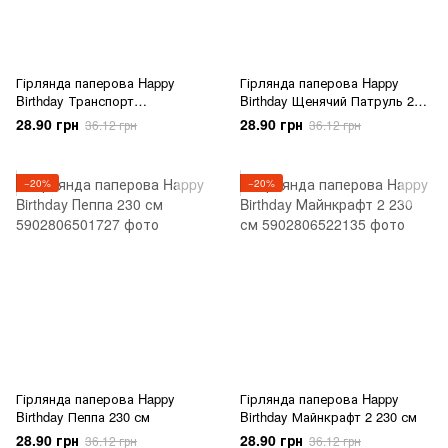
Гірлянда паперова Happy
Гірлянда паперова Happy
Birthday Транспорт
Birthday Щенячий Патруль 230
будівництво 230 см
см
28.90 грн
28.90 грн
36.12 грн
36.12 грн
−20%
−20%
Гірлянда паперова Happy
Гірлянда паперова Happy
Birthday Пеппа 230 см
Birthday Майнкрафт 2 230 см
28.90 грн
28.90 грн
36.12 грн
36.12 грн