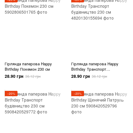
Гірлянда паперова Happy
Гірлянда паперова Happy
Birthday Покемон 230 см
Birthday Транспорт
будівництво 230 см
28.90 грн
28.90 грн
36.12 грн
36.12 грн
−20%
−20%