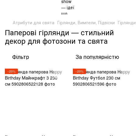
Атрибути для свята
Гірлянди, Вимпели, Підвіски
Гірлянди
Паперові гірлянди — стильний
декор для фотозони та свята
Фільтр
За популярністю
−20%
−20%