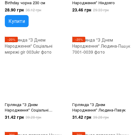
Birthday чорна 230 см
Народження" Ніндзяго
28.90 грн
23.46 грн
36.12 грн
29.33 грн
Купити
−20%
−20%
Гірлянда "З Днем
Гірлянда "З Днем
Народження" Соціальні
Народження" Людина-Павук
мережі
31.42 грн
31.42 грн
39.28 грн
39.28 грн
−20%
−20%