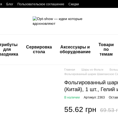
ия
Блог
Пользовательское соглашение
Скидки
трибуты
Товари
Сервировка
Аксессуары и
для
по
стола
оборудование
раздника
темам
Главная
Шары из Фольги
Боль
Фольгированный шарик Шампанское Celeb
Фольгированный шари
(Китай), 1 шт., Гелий
В наличии
Артикул: 2363
Остав
55.62 грн
69.53 