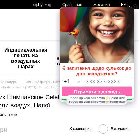
Сравнение
Укр
Рус
Eng
Желания
Вход
Мой заказ
🚨🚨🚨
Индивидуальная
Детские
Распродажа
печать на
временные
Шары с
воздушных
татуировки
рисунком
шарах
😀🎈
шие фигуры
Большие фигуры Растения и продукты
rate золотая (50*99) (Китай), 1 шт., Гелий или воздух, Напої
к Шампанское Celebrate золотая (50*99)
 или воздух, Напої
ить отзыв
грн
К сравнению
В желания