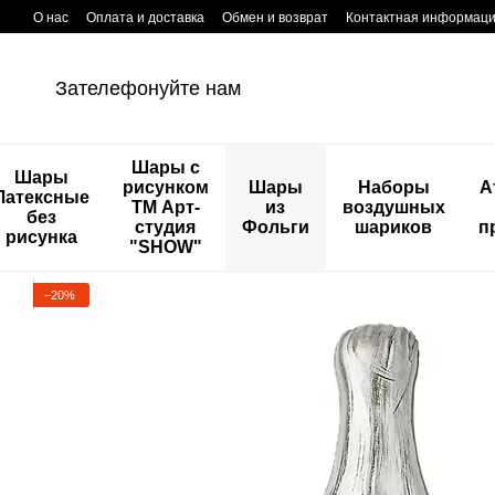
Перейти к основному контенту
О нас
Оплата и доставка
Обмен и возврат
Контактная информац
Зателефонуйте нам
Шары с
Шары
рисунком
Шары
Наборы
А
Латексные
ТМ Арт-
из
воздушных
без
студия
Фольги
шариков
п
рисунка
"SHOW"
−20%