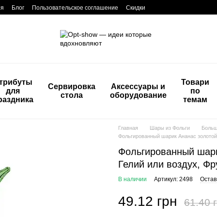
ия
Блог
Пользовательское соглашение
Скидки
трибуты
Товари
Сервировка
Аксессуары и
для
по
стола
оборудование
раздника
темам
Главная
Шары из Фольги
Боль
Фольгированный шарик Ананас золотой (4
Фольгированный шарик
Гелий или воздух, Фр
В наличии
Артикул: 2498
Остав
49.12 грн
61.40 