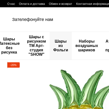
Перейти к основному контенту
О нас
Оплата и доставка
Обмен и возврат
Контактная информац
Зателефонуйте нам
Шары с
Шары
рисунком
Шары
Наборы
А
Латексные
ТМ Арт-
из
воздушных
без
студия
Фольги
шариков
п
рисунка
"SHOW"
−20%