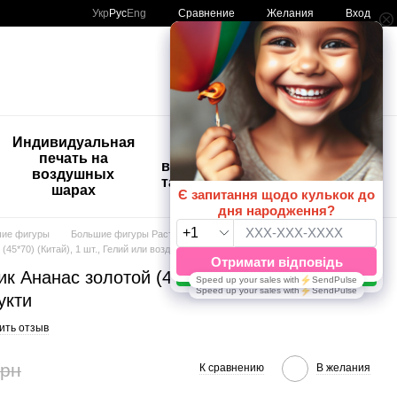
Сравнение
Укр
Рус
Eng
Желания
Вход
Мой заказ
🚨🚨🚨
Индивидуальная
Детские
Распродажа
печать на
временные
Шары с
воздушных
татуировки
рисунком
шарах
😀🎈
шие фигуры
Большие фигуры Растения и продукты
5*70) (Китай), 1 шт., Гелий или воздух, Фрукти
 Ананас золотой (45*70) (Китай), 1 шт.,
укти
ить отзыв
грн
К сравнению
В желания