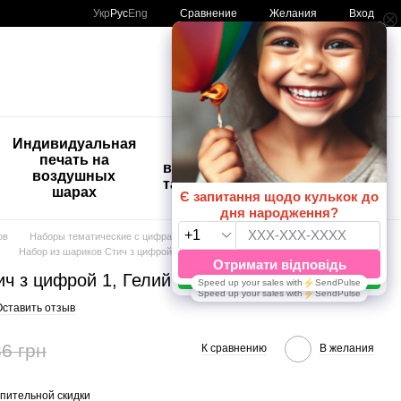
Сравнение
Укр
Рус
Eng
Желания
Вход
Мой заказ
🚨🚨🚨
Индивидуальная
Детские
Распродажа
печать на
временные
Шары с
воздушных
татуировки
рисунком
шарах
😀🎈
ов
Наборы тематические с цифрами
Набор из шариков Стич з цифрой 1, Гелий или воздух
ч з цифрой 1, Гелий или воздух
Оставить отзыв
6 грн
К сравнению
В желания
пительной скидки