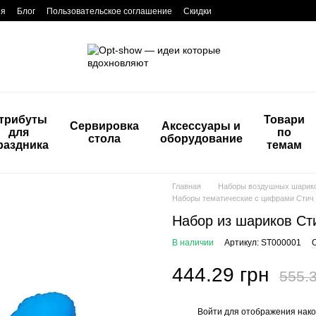
ия
Блог
Пользовательское соглашение
Скидки
трибуты
Товари
Сервировка
Аксессуары и
для
по
стола
оборудование
раздника
темам
Главная
Наборы воздушных шарик
Наборы тематические с цифрами Стич
Набор из шариков Сти
В наличии
Артикул: ST000001
444.29 грн
555.3
Войти
для отображения нако
%