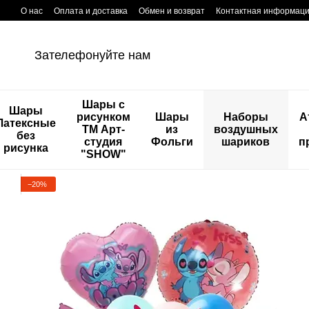
Перейти к основному контенту
О нас
Оплата и доставка
Обмен и возврат
Контактная информац
Зателефонуйте нам
Шары с
Шары
рисунком
Шары
Наборы
А
Латексные
ТМ Арт-
из
воздушных
без
студия
Фольги
шариков
п
рисунка
"SHOW"
−20%