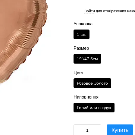
Войти
для отображения нако
%
Упаковка
1 шт.
Размер
19"/47.5см
Цвет
Розовое Золото
Наповнення
Гелий или воздух
Купить