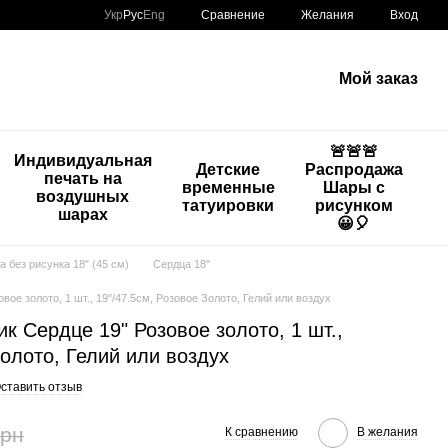
Сравнение
Укр
Рус
Eng
Желания
Вход
Мой заказ
🚨🚨🚨
Индивидуальная
Детские
Распродажа
печать на
временные
Шары с
воздушных
татуировки
рисунком
шарах
😀🎈
а без рисунка 18" (45 см)
Сердца 18"
ое золото, 1 шт., 19"/47.5см, Розовое Золото, Гелий или воздух
 Сердце 19" Розовое золото, 1 шт.,
Золото, Гелий или воздух
ставить отзыв
грн
К сравнению
В желания