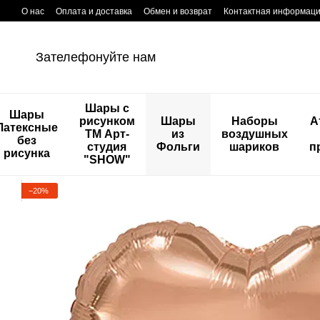
Перейти к основному контенту
О нас
Оплата и доставка
Обмен и возврат
Контактная информац
Зателефонуйте нам
Шары с
Шары
рисунком
Шары
Наборы
А
Латексные
ТМ Арт-
из
воздушных
без
студия
Фольги
шариков
п
рисунка
"SHOW"
−20%