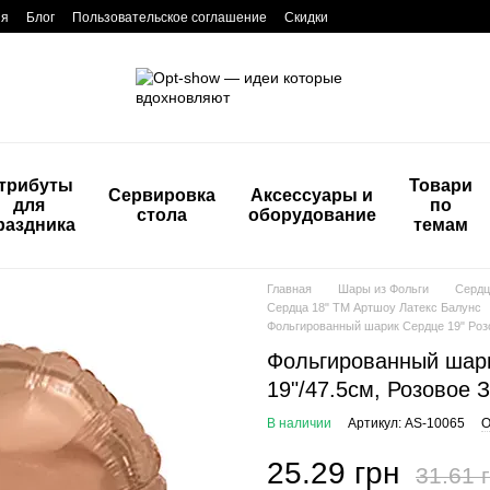
ия
Блог
Пользовательское соглашение
Скидки
трибуты
Товари
Сервировка
Аксессуары и
для
по
стола
оборудование
раздника
темам
Главная
Шары из Фольги
Сердц
Сердца 18" ТМ Артшоу Латекс Балунс
Фольгированный шарик Сердце 19" Розов
Фольгированный шарик
19"/47.5см, Розовое 
В наличии
Артикул: AS-10065
О
25.29 грн
31.61 