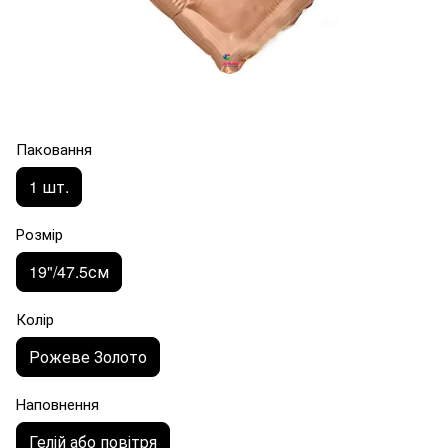
Паковання
1 шт.
Розмір
19"/47.5см
Колір
Рожеве Золото
Наповнення
Гелій або повітря