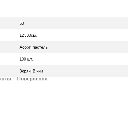
50
12"/30см.
Асортi пастель
100 шт.
Зоряні Війни
антія
Повернення