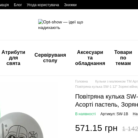
мація
Блог
Угода користувача
Знижки
Атрибути
Аксесуари
Товари
Сервіруваня
для
та
по
столу
свята
обладнання
темам
Головна
Кульки з малюнком ТМ Арт
Повітряна кулька SW-1 12" Зоряні війни,
Повітряна кулька SW-1
Асортi пастель, Зорян
В наявності
Артикул: SW-1B
На
571.15 грн
1 142