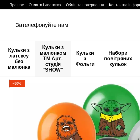
Перейти к основному контенту
Про нас
Оплата і доставка
Обмін та повернення
Контактна інфор
Зателефонуйте нам
Кульки з
Кульки з
малюнком
Кульки
Набори
латексу
ТМ Арт-
з
повітряних
без
студія
Фольги
кульок
малюнка
"SHOW"
−50%