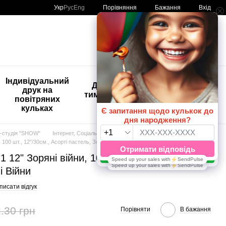
Порівняння
Укр
Рус
Eng
Бажання
Вхід
Мій кошик
🚨🚨🚨
Індивідуальний
Дитяче
Розпродаж
друк на
тимчасове
Кульки з
повітряних
тату
друком😀
кульках
🎈
-студія "SHOW"
Інтернет, Соціальні мережі, Ігри
 100 шт., 12"/30см., Асортi пастель, Зоряні Війни
 12" Зоряні війни, 100 шт., 12"/30см.,
і Війни
писати відгук
.30 грн
Порівняти
В бажання