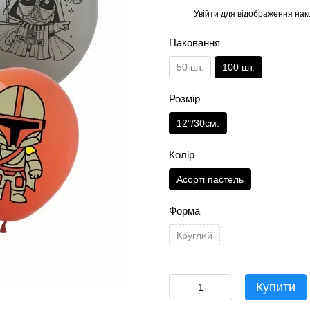
Увійти
для відображення нак
%
Паковання
50 шт.
100 шт.
Розмір
12"/30см.
Колір
Асортi пастель
Форма
Круглий
Купити