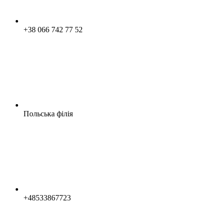
+38 066 742 77 52
Польська філія
+48533867723