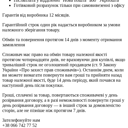
Післяплата у відділенні "Нова пошта" або "Укрпошта"
Готівковий розрахунок тільки при самовивезенні з офісу
Гарантія від виробника 12 місяців.
Гарантійний строк один рік надається виробником за умови
належного зберігання товару.
Обмін та повернення протягом 14 днів з моменту отримання
замовлення
Споживач має право на обмін товару належної якості
протягом чотирнадцяти днів, не враховуючи дня купівлі, якщо
триваліший строк не оголошений продавцем (ст. 9 Закону
України «Про захист прав споживачів»). Останнім днем, коли
ви можете вимагати повернути вам гроші та прийняти назад
товар належної якості, буде 14 день періоду, який почався на
наступний день після покупки.
Гроші, сплачені за товар, повертаються споживачеві у день
розірвання договору, а в разі неможливості повернути гроші у
день розірвання договору — в інший строк за домовленістю
сторін, але не пізніше ніж протягом 7 днів.
Зателефонуйте нам
+38 066 742 77 52