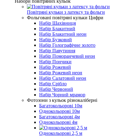
Набори повітряних кульок
Повітряні кульки з латексу та фольги
Фольговані повітряні кульки Цифри
Набір Шахівниця
Набір Блакитний
Набір Блакитний неон
Набір Бузковий
Набір Голографічне золото
Набір Павутиння
Набір Поморанчевий неон
Набір Пончики
Набір Рожевий
Набір Рожевий неон
Набір Салатовий неон
Набір Срібло
Набір Червоний
Набір Чорний мрамор
Фотозони з кульок різнокаліберні
Багатокольорові 10м
Однокольорові 10м
Багатокольорові 4м
Однокольорові 4м
Однокольорові 2,5 м