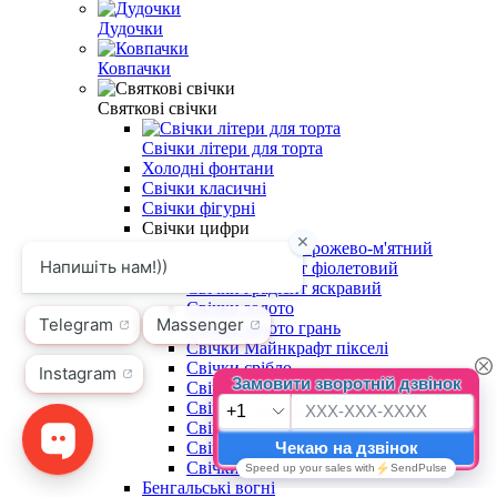
Дудочки
Ковпачки
Святкові свічки
Свічки літери для торта
Холодні фонтани
Свічки класичні
Свічки фігурні
Свічки цифри
Свічки градієнт рожево-м'ятний
Свічки градієнт фіолетовий
Свічки градієнт яскравий
Свічки золото
Свічки золото грань
Свічки Майнкрафт пікселі
Свічки срібло
Свічки срібло грань
Свічки Людина Павук
Свічки Чорні з короною
Свічки Шахівниця
Свічки Щенячий Патруль
Бенгальські вогні