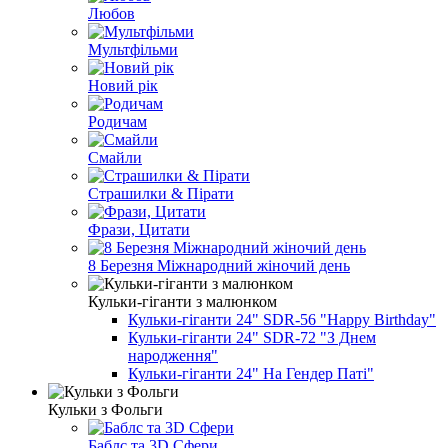
Любов
Мультфільми
Новий рік
Родичам
Смайли
Страшилки & Пірати
Фрази, Цитати
8 Березня Міжнародний жіночий день
Кульки-гіганти з малюнком
Кульки-гіганти 24" SDR-56 "Happy Birthday"
Кульки-гіганти 24" SDR-72 "З Днем
народження"
Кульки-гіганти 24" На Гендер Паті"
Кульки з Фольги
Баблс та 3D Сфери