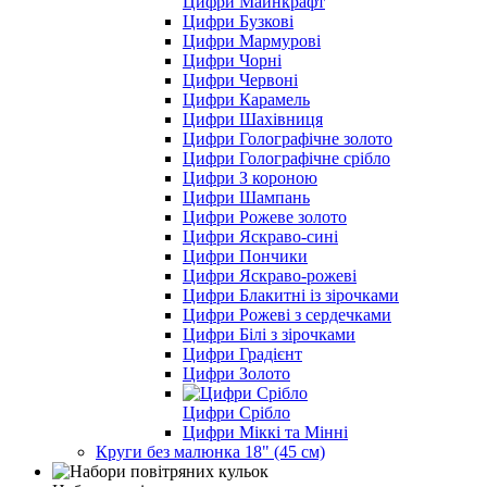
Цифри Майнкрафт
Цифри Бузкові
Цифри Мармурові
Цифри Чорні
Цифри Червоні
Цифри Карамель
Цифри Шахівниця
Цифри Голографічне золото
Цифри Голографічне срібло
Цифри З короною
Цифри Шампань
Цифри Рожеве золото
Цифри Яскраво-сині
Цифри Пончики
Цифри Яскраво-рожеві
Цифри Блакитні із зірочками
Цифри Рожеві з сердечками
Цифри Білі з зірочками
Цифри Градієнт
Цифри Золото
Цифри Срібло
Цифри Міккі та Мінні
Круги без малюнка 18" (45 см)