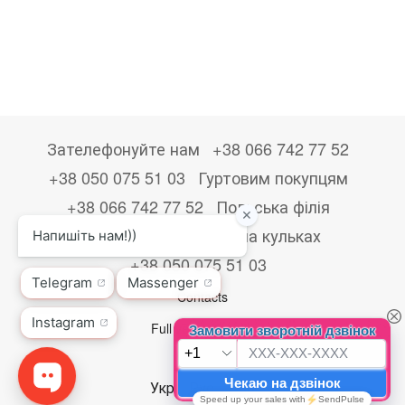
Зателефонуйте нам
+38 066 742 77 52
+38 050 075 51 03
Гуртовим покупцям
+38 066 742 77 52
Польська філія
+48533867723
Друк на кульках
+38 050 075 51 03
Contacts
Full version of site
© 2026
Укр
Рус
Eng