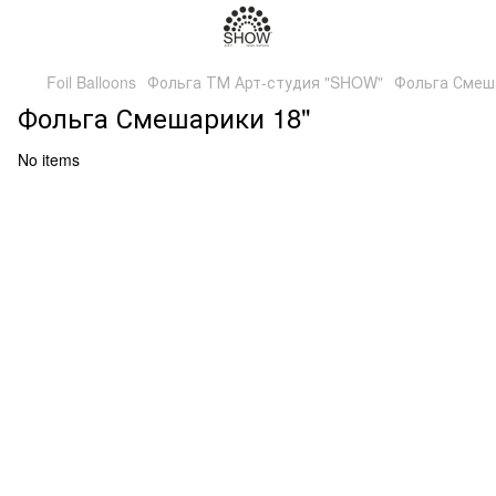
Foil Balloons
Фольга ТМ Арт-студия "SHOW"
Фольга Смеш
Фольга Смешарики 18"
No items