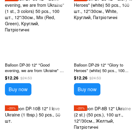
Balloon DP-30 12" "Good
Balloon DP-29 12" "Glory to
evening, we are from Ukraine" (1
Heroes" (white) 50 pcs., 100
st., 3 colors) 50 pcs., 100 шт.,
шт., 12"/30см., White, Круглий,
$12.26
$12.26
$24.53
$24.53
12"/30см., Mix (Red, Green),
Патріотичні
Круглий, Патріотичні
Buy now
Buy now
−20%
−20%