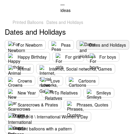
Printed Balloons
Dates and Holidays
Dates and Holidays
For Newborn
Peas
Dates and Holidays
Happy Birthday
For girls
For boys
Animal
Internet, Social networks, Games
Crowns
Love
Cartoons
New Year
To Relatives
Smileys
Scarecrows & Pirates
Phrases, Quotes
March 8 \ International Women's Day
Giant balloons with a pattern