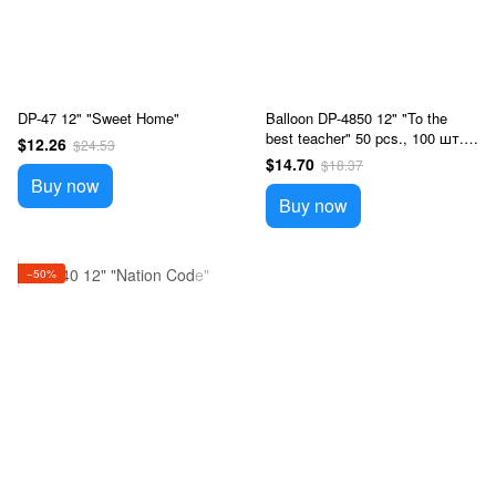
DP-47 12" "Sweet Home"
Balloon DP-4850 12" "To the
best teacher" 50 pcs., 100 шт.,
$12.26
$24.53
12"/30см., Праздник
$14.70
$18.37
Buy now
Buy now
−50%