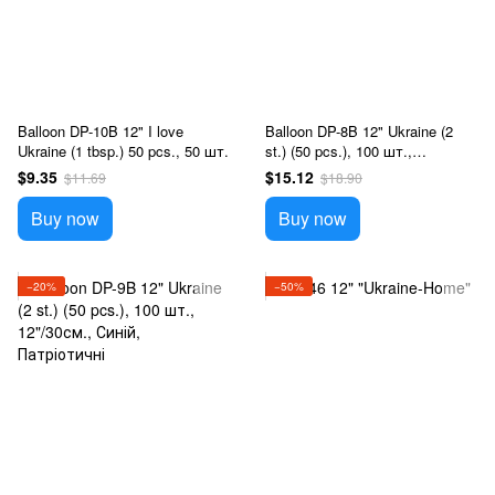
Balloon DP-10B 12" I love
Balloon DP-8B 12" Ukraine (2
Ukraine (1 tbsp.) 50 pcs., 50 шт.
st.) (50 pcs.), 100 шт.,
12"/30см., Желтый,
$9.35
$15.12
$11.69
$18.90
Патріотичні
Buy now
Buy now
−20%
−50%