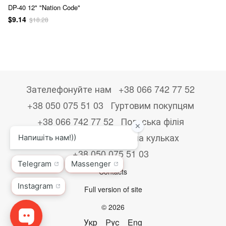
DP-40 12" "Nation Code"
$9.14
$18.28
Зателефонуйте нам
+38 066 742 77 52
+38 050 075 51 03
Гуртовим покупцям
+38 066 742 77 52
Польська філія
+48533867723
Друк на кульках
+38 050 075 51 03
Contacts
Full version of site
© 2026
Укр
Рус
Eng