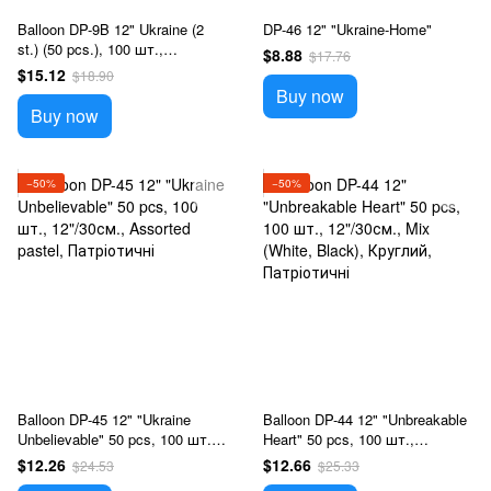
Balloon DP-9B 12" Ukraine (2
DP-46 12" "Ukraine-Home"
st.) (50 pcs.), 100 шт.,
$8.88
$17.76
12"/30см., Синій, Патріотичні
$15.12
$18.90
Buy now
Buy now
−50%
−50%
Balloon DP-45 12" "Ukraine
Balloon DP-44 12" "Unbreakable
Unbelievable" 50 pcs, 100 шт.,
Heart" 50 pcs, 100 шт.,
12"/30см., Assorted pastel,
12"/30см., Mix (White, Black),
$12.26
$12.66
$24.53
$25.33
Патріотичні
Круглий, Патріотичні