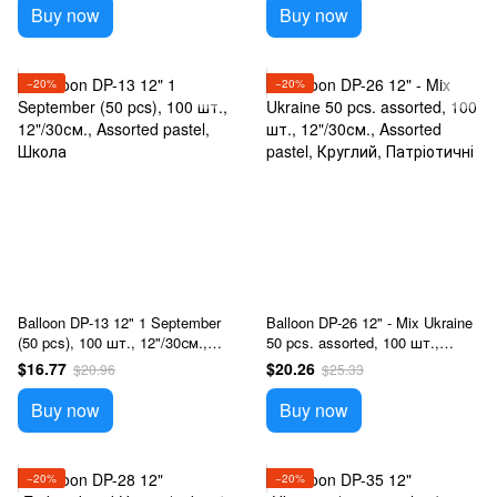
Buy now
Buy now
−20%
−20%
Balloon DP-13 12" 1 September
Balloon DP-26 12" - Mix Ukraine
(50 pcs), 100 шт., 12"/30см.,
50 pcs. assorted, 100 шт.,
Assorted pastel, Школа
12"/30см., Assorted pastel,
$16.77
$20.26
$20.96
$25.33
Круглий, Патріотичні
Buy now
Buy now
−20%
−20%