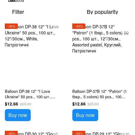
Filter
By popularity
−50%
−50%
Balloon DP-38 12" "I Love
Balloon DP-37B 12" "Patron" (1
Ukraine" 50 pcs., 100 шт.,
tbsp., 5 colors) 50 pcs., 100
12"/30см., White, Патріотичні
шт., 12"/30см., Assorted pastel,
$12.66
$12.66
$25.33
$25.33
Круглий, Патріотичні
Buy now
Buy now
−50%
−50%