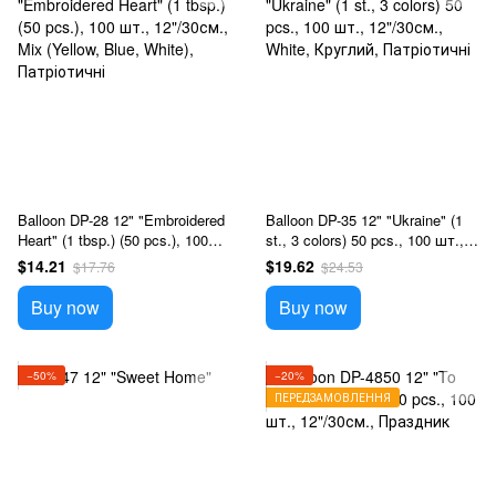
Balloon DP-28 12" "Embroidered
Balloon DP-35 12" "Ukraine" (1
Heart" (1 tbsp.) (50 pcs.), 100
st., 3 colors) 50 pcs., 100 шт.,
шт., 12"/30см., Mix (Yellow,
12"/30см., White, Круглий,
$14.21
$19.62
$17.76
$24.53
Blue, White), Патріотичні
Патріотичні
Buy now
Buy now
−50%
−20%
ПЕРЕДЗАМОВЛЕННЯ