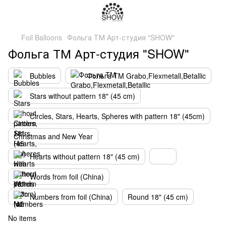
Foil Balloons
Фольга ТМ Арт-студия "SHOW"
Фольга ТМ Арт-студия "SHOW"
Bubbles
Фольга TM Grabo,Flexmetall,Betallic
Stars without pattern 18" (45 cm)
Circles, Stars, Hearts, Spheres with pattern 18" (45cm)
Christmas and New Year
Hearts without pattern 18" (45 cm)
Words from foil (China)
Numbers from foil (China)
Round 18" (45 cm)
No items