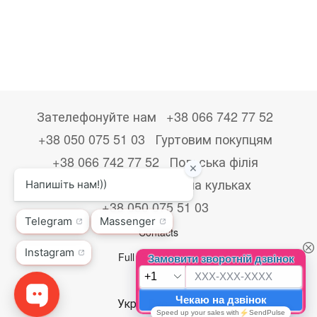
Зателефонуйте нам
+38 066 742 77 52
+38 050 075 51 03
Гуртовим покупцям
+38 066 742 77 52
Польська філія
+48533867723
Друк на кульках
+38 050 075 51 03
Contacts
Full version of site
© 2026
Укр
Рус
Eng