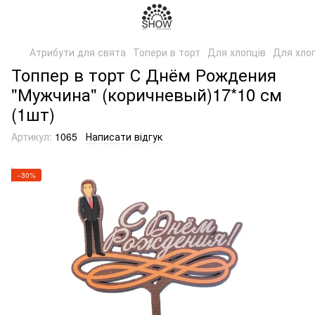
Атрибути для свята
Топери в торт
Для хлопців
Для хлоп
Топпер в торт С Днём Рождения
"Мужчина" (коричневый)17*10 см
(1шт)
Артикул:
1065
Написати відгук
−30%