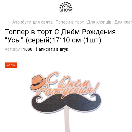
Атрибути для свята
Топери в торт
Для хлопців
Для хлоп
Топпер в торт С Днём Рождения
"Усы" (серый)17*10 см (1шт)
Артикул:
1068
Написати відгук
−30%