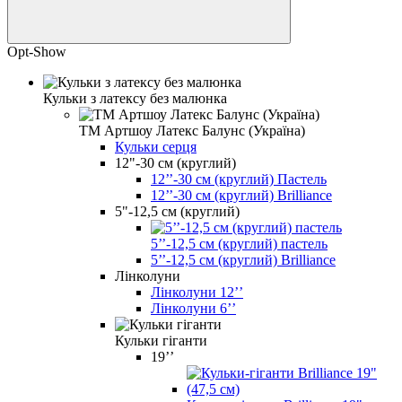
Opt-Show
Кульки з латексу без малюнка
ТМ Артшоу Латекс Балунс (Україна)
Кульки серця
12"-30 см (круглий)
12’’-30 см (круглий) Пастель
12’’-30 см (круглий) Brilliance
5"-12,5 см (круглий)
5’’-12,5 см (круглий) пастель
5’’-12,5 см (круглий) Brilliance
Лінколуни
Лінколуни 12ʼʼ
Лінколуни 6ʼʼ
Кульки гіганти
19’’