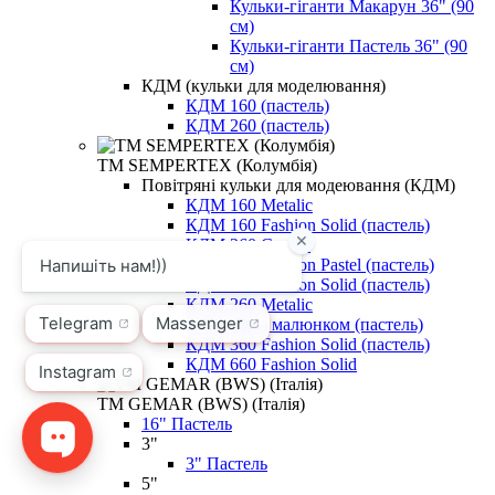
Кульки-гіганти Макарун 36" (90
см)
Кульки-гіганти Пастель 36" (90
см)
КДМ (кульки для моделювання)
КДМ 160 (пастель)
КДМ 260 (пастель)
ТМ SEMPERTEX (Колумбія)
Повітряні кульки для модеювання (КДМ)
КДМ 160 Metalic
КДМ 160 Fashion Solid (пастель)
КДМ 260 Crystal
КДМ 260 Fashion Pastel (пастель)
КДМ 260 Fashion Solid (пастель)
КДМ 260 Metalic
КДМ 260 з малюнком (пастель)
КДМ 360 Fashion Solid (пастель)
КДМ 660 Fashion Solid
ТМ GEMAR (BWS) (Італія)
16" Пастель
3"
3" Пастель
5"