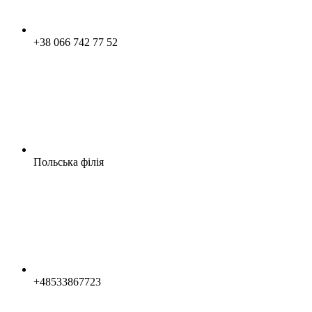
+38 066 742 77 52
Польська філія
+48533867723