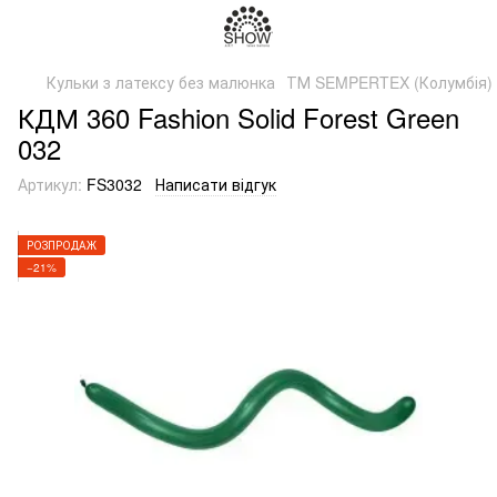
Кульки з латексу без малюнка
ТМ SEMPERTEX (Колумбія)
КДМ 360 Fashion Solid Forest Green
032
Артикул:
FS3032
Написати відгук
РОЗПРОДАЖ
−21%