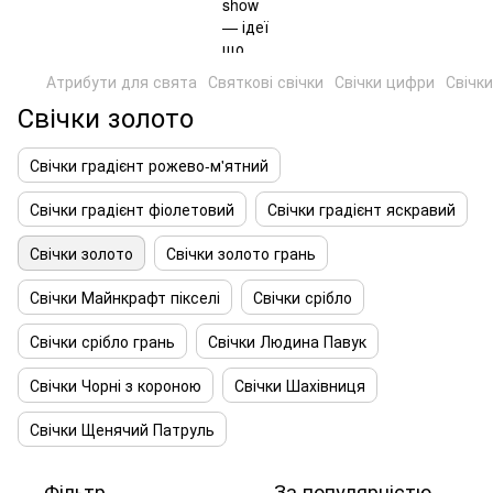
Атрибути для свята
Святкові свічки
Свічки цифри
Свічк
Свічки золото
Свічки градієнт рожево-м'ятний
Свічки градієнт фіолетовий
Свічки градієнт яскравий
Свічки золото
Свічки золото грань
Свічки Майнкрафт пікселі
Свічки срібло
Свічки срібло грань
Свічки Людина Павук
Свічки Чорні з короною
Свічки Шахівниця
Свічки Щенячий Патруль
Фільтр
За популярністю