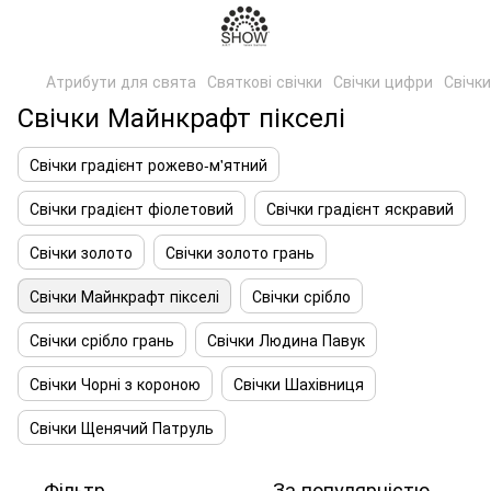
Атрибути для свята
Святкові свічки
Свічки цифри
Свічк
Свічки Майнкрафт пікселі
Свічки градієнт рожево-м'ятний
Свічки градієнт фіолетовий
Свічки градієнт яскравий
Свічки золото
Свічки золото грань
Свічки Майнкрафт пікселі
Свічки срібло
Свічки срібло грань
Свічки Людина Павук
Свічки Чорні з короною
Свічки Шахівниця
Свічки Щенячий Патруль
Фільтр
За популярністю