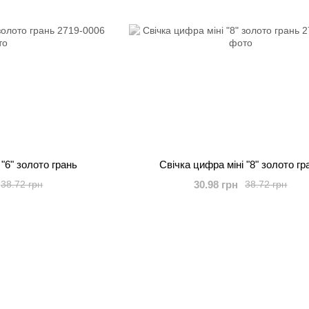
 "6" золото грань
Свічка цифра міні "8" золото гр
30.98 грн
38.72 грн
38.72 грн