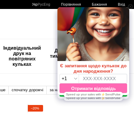
Порівняння
Укр
Рус
Eng
Бажання
Вхід
Мій кошик
🚨🚨🚨
Індивідуальний
Дитяче
Розпродаж
друк на
тимчасове
Кульки з
повітряних
тату
друком😀
кульках
🎈
вше
спочатку дорожчі
за назвою
Відображення:
−20%