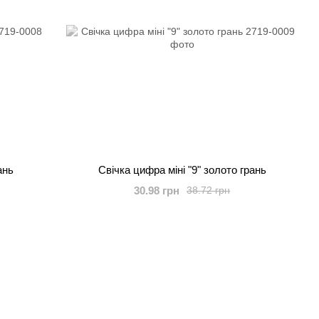
ань
Свічка цифра міні "9" золото грань
30.98 грн
38.72 грн