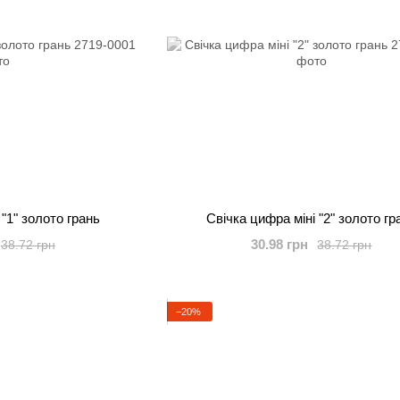
 "1" золото грань
Свічка цифра міні "2" золото гр
30.98 грн
38.72 грн
38.72 грн
−20%