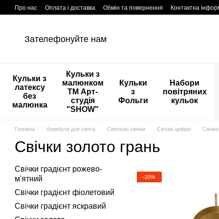
Перейти к основному контенту
Про нас
Оплата і доставка
Обмін та повернення
Контактна інфор
Зателефонуйте нам
Кульки з
Кульки з
малюнком
Кульки
Набори
латексу
ТМ Арт-
з
повітряних
без
студія
Фольги
кульок
малюнка
"SHOW"
Головна
Атрибути для свята
Святкові свічки
Свічки цифри
Свічки
Свічки золото грань
Свічки градієнт рожево-
−20%
м'ятний
Свічки градієнт фіолетовий
Свічки градієнт яскравий