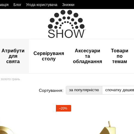
мація
Блог
Угода користувача
Знижки
Атрибути
Аксесуари
Товари
Сервіруваня
для
та
по
столу
свята
обладнання
темам
 золото грань
за популярністю
спочатку деше
Сортування:
−20%