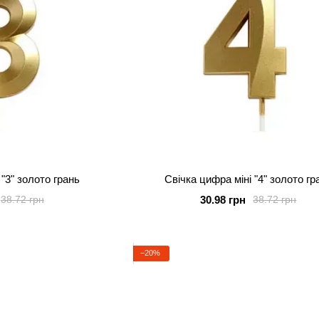
 "3" золото грань
Свічка цифра міні "4" золото гр
30.98 грн
38.72 грн
38.72 грн
−20%