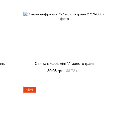
ань
Свічка цифра міні "7" золото грань
30.98 грн
38.72 грн
−20%