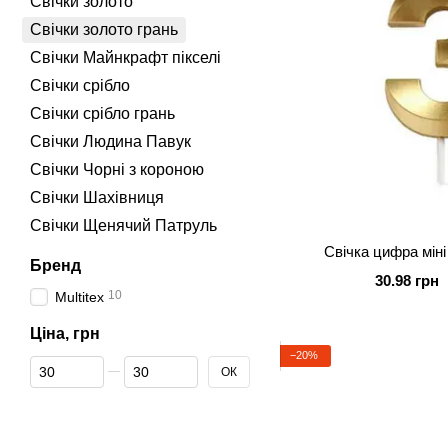
Свічки золото
Свічки золото грань
Свічки Майнкрафт пікселі
Свічки срібло
Свічки срібло грань
Свічки Людина Павук
Свічки Чорні з короною
Свічки Шахівниця
Свічки Щенячий Патруль
Свічка цифра міні
Бренд
30.98 грн
10
Multitex
Ціна, грн
−20%
Від Ціна, грн
До Ціна, грн
ОК