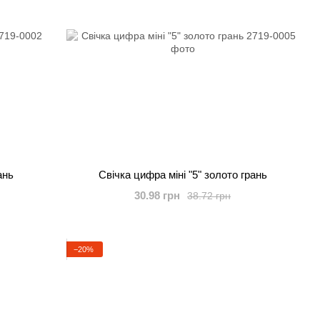
ань
Свічка цифра міні "5" золото грань
30.98 грн
38.72 грн
−20%