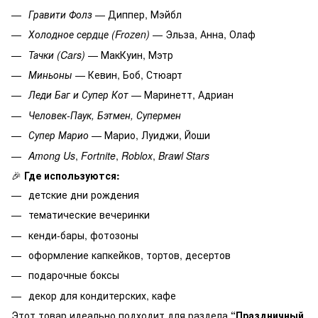
Гравити Фолз
— Диппер, Мэйбл
Холодное сердце (Frozen)
— Эльза, Анна, Олаф
Тачки (Cars)
— МакКуин, Мэтр
Миньоны
— Кевин, Боб, Стюарт
Леди Баг и Супер Кот
— Маринетт, Адриан
Человек-Паук, Бэтмен, Супермен
Супер Марио
— Марио, Луиджи, Йоши
Among Us
,
Fortnite
,
Roblox
,
Brawl Stars
🎉
Где используются:
детские дни рождения
тематические вечеринки
кенди-бары, фотозоны
оформление капкейков, тортов, десертов
подарочные боксы
декор для кондитерских, кафе
Этот товар идеально подходит для раздела
“Праздничный