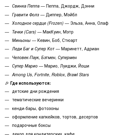
Свинка Пеппа
— Пеппа, Джордж, Дэнни
Гравити Фолз
— Диппер, Мэйбл
Холодное сердце (Frozen)
— Эльза, Анна, Олаф
Тачки (Cars)
— МакКуин, Мэтр
Миньоны
— Кевин, Боб, Стюарт
Леди Баг и Супер Кот
— Маринетт, Адриан
Человек-Паук, Бэтмен, Супермен
Супер Марио
— Марио, Луиджи, Йоши
Among Us
,
Fortnite
,
Roblox
,
Brawl Stars
🎉
Где используются:
детские дни рождения
тематические вечеринки
кенди-бары, фотозоны
оформление капкейков, тортов, десертов
подарочные боксы
декор для кондитерских, кафе