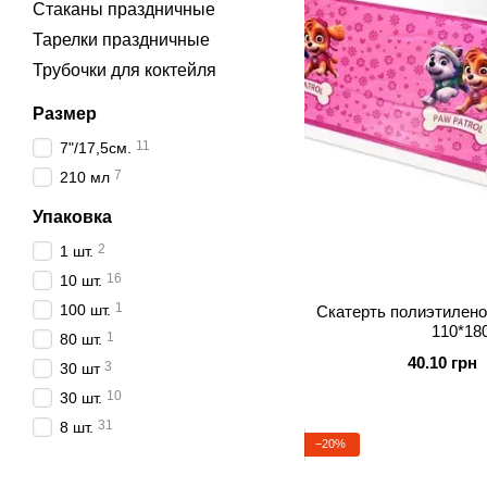
Стаканы праздничные
Тарелки праздничные
Трубочки для коктейля
Размер
11
7"/17,5см.
7
210 мл
Упаковка
2
1 шт.
16
10 шт.
1
100 шт.
Скатерть полиэтилено
110*18
1
80 шт.
40.10 грн
3
30 шт
10
30 шт.
31
8 шт.
−20%