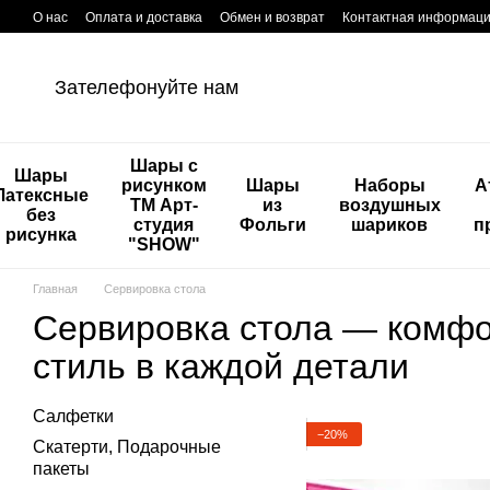
Перейти к основному контенту
О нас
Оплата и доставка
Обмен и возврат
Контактная информац
Зателефонуйте нам
Шары с
Шары
рисунком
Шары
Наборы
А
Латексные
ТМ Арт-
из
воздушных
без
студия
Фольги
шариков
п
рисунка
"SHOW"
Главная
Сервировка стола
Сервировка стола — комфо
стиль в каждой детали
Салфетки
−20%
Скатерти, Подарочные
пакеты