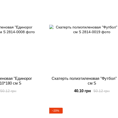
еновая "Единорог
Скатерть полиэтиленовая "Футбол"
10*180 см S
см S
40.10 грн
50.12 грн
50.12 грн
−20%