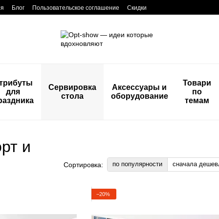
ия
Блог
Пользовательское соглашение
Скидки
трибуты
Товари
Сервировка
Аксессуары и
для
по
стола
оборудование
раздника
темам
рт и
по популярности
сначала дешев
Сортировка:
−20%