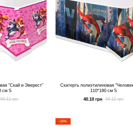
вая "Скай и Эверест"
Скатерть полиэтиленовая "Челове
0 см S
110*180 см S
40.10 грн
50.12 грн
50.12 грн
−20%