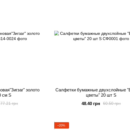
овая"Зигзаг" золото
Салфетки бумажные двухслойные "
0 см S
цветы" 20 шт S
48.40 грн
77.21 грн
60.50 грн
−20%