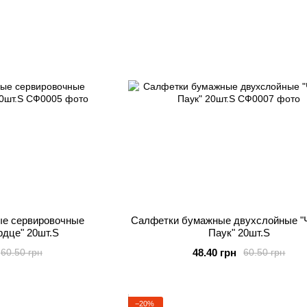
е сервировочные
Салфетки бумажные двухслойные "
рдце" 20шт.S
Паук" 20шт.S
48.40 грн
60.50 грн
60.50 грн
−20%