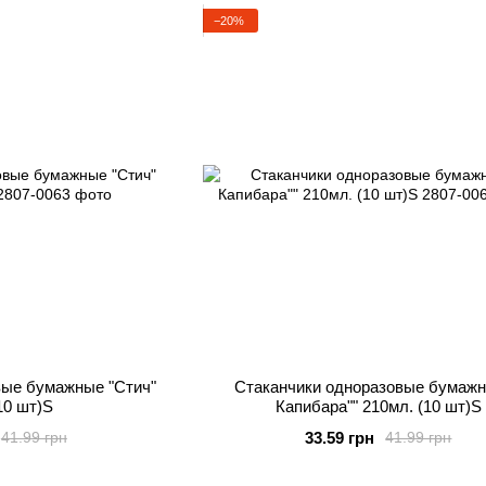
−20%
вые бумажные "Стич"
Стаканчики одноразовые бумажн
10 шт)S
Капибара"" 210мл. (10 шт)S
33.59 грн
41.99 грн
41.99 грн