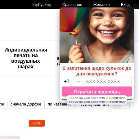
Сравнение
Укр
Рус
Eng
Желания
Вход
Мой заказ
🚨🚨🚨
Индивидуальная
Детские
Распродажа
печать на
временные
Шары с
воздушных
татуировки
рисунком
шарах
😀🎈
ле
сначала дороже
по названию
Отображение:
−20%