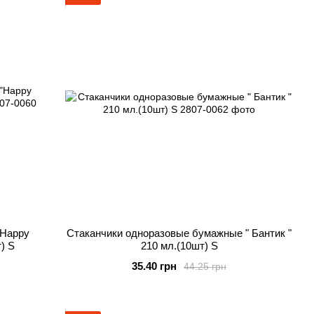
"Happy
Стаканчики одноразовые бумажные " Бантик "
т) S
210 мл.(10шт) S
35.40 грн
44.25 грн