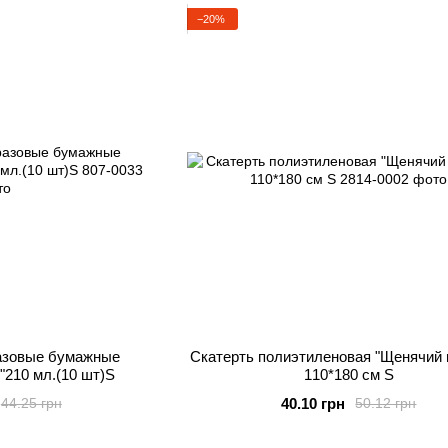
−20%
азовые бумажные
Скатерть полиэтиленовая "Щенячий 
"210 мл.(10 шт)S
110*180 см S
40.10 грн
44.25 грн
50.12 грн