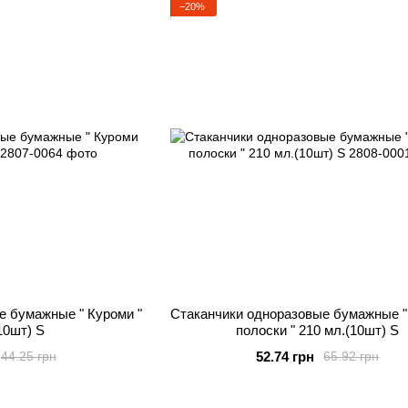
−20%
е бумажные " Куроми "
Стаканчики одноразовые бумажные "
10шт) S
полоски " 210 мл.(10шт) S
52.74 грн
44.25 грн
65.92 грн