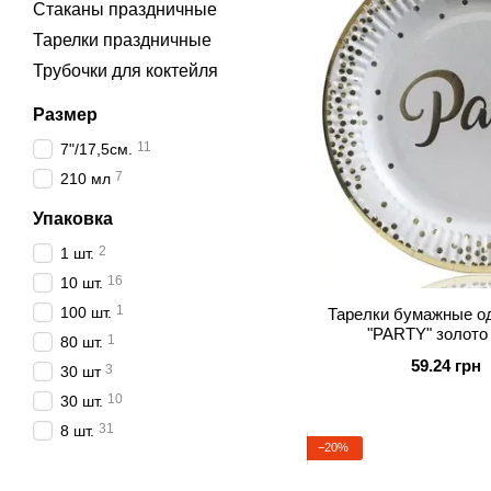
Стаканы праздничные
Тарелки праздничные
Трубочки для коктейля
Размер
11
7"/17,5см.
7
210 мл
Упаковка
2
1 шт.
16
10 шт.
1
100 шт.
Тарелки бумажные о
"PARTY" золото 
1
80 шт.
59.24 грн
3
30 шт
10
30 шт.
31
8 шт.
−20%