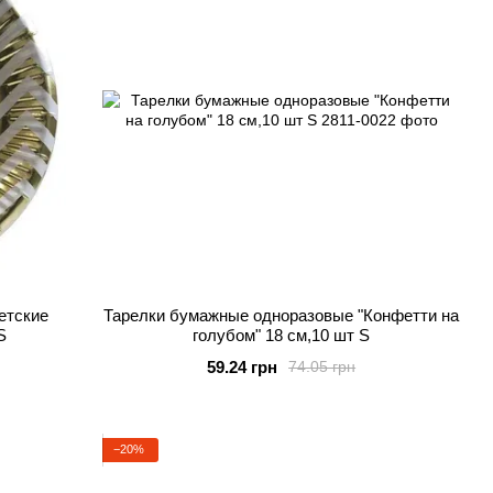
етские
Тарелки бумажные одноразовые "Конфетти на
S
голубом" 18 см,10 шт S
59.24 грн
74.05 грн
−20%