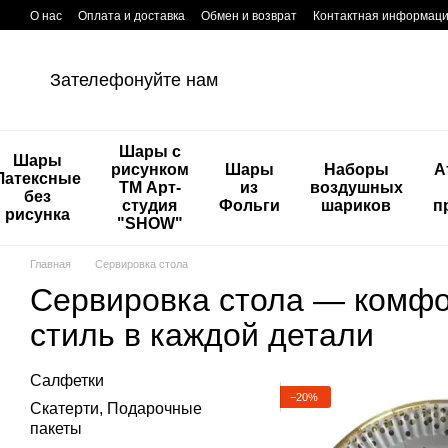
Перейти к основному контенту
О нас
Оплата и доставка
Обмен и возврат
Контактная информац
Зателефонуйте нам
Шары с
Шары
рисунком
Шары
Наборы
А
Латексные
ТМ Арт-
из
воздушных
без
студия
Фольги
шариков
п
рисунка
"SHOW"
Главная
Сервировка стола
Сервировка стола — комфо
стиль в каждой детали
Салфетки
−20%
Скатерти, Подарочные
пакеты