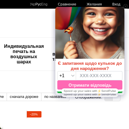
Сравнение
Укр
Рус
Eng
Желания
Вход
Мой заказ
🚨🚨🚨
Индивидуальная
Детские
Распродажа
печать на
временные
Шары с
воздушных
татуировки
рисунком
шарах
😀🎈
ле
сначала дороже
по названию
Отображение:
−20%