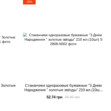
−20%
 Золотые
Стаканчики одноразовые бумажные "З Днем
Народження " золотые звёзды" 210 мл.(10шт)
S
52.74 грн
65.92 грн