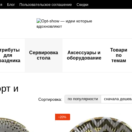
ия
Блог
Пользовательское соглашение
Скидки
трибуты
Товари
Сервировка
Аксессуары и
для
по
стола
оборудование
раздника
темам
рт и
по популярности
сначала дешев
Сортировка:
−20%