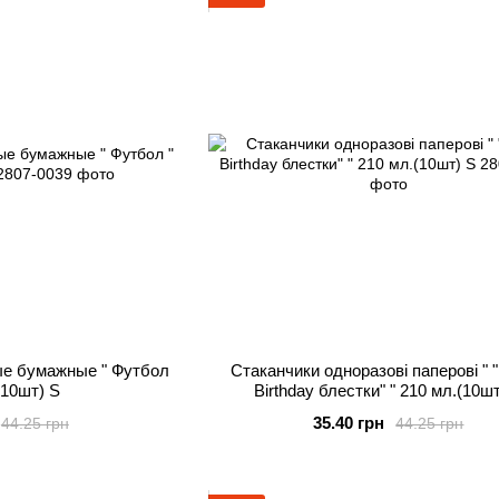
ые бумажные " Футбол
Стаканчики одноразові паперові " 
(10шт) S
Birthday блестки" " 210 мл.(10ш
35.40 грн
44.25 грн
44.25 грн