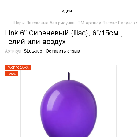
Шары Латексные без рисунка
ТМ Артшоу Латекс Балунс (
Link 6" Сиреневый (lilac), 6"/15см.,
Гелий или воздух
Артикул:
SL6L-008
Оставить отзыв
РАСПРОДАЖА
−25%