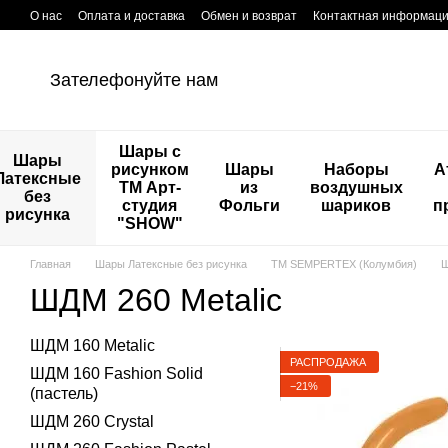
Перейти к основному контенту
О нас
Оплата и доставка
Обмен и возврат
Контактная информац
Зателефонуйте нам
Шары с
Шары
рисунком
Шары
Наборы
А
Латексные
ТМ Арт-
из
воздушных
без
студия
Фольги
шариков
п
рисунка
"SHOW"
Главная
Шары Латексные без рисунка
ТМ SEMPERTEX (Колумбия)
Ш
ШДМ 260 Metalic
ШДМ 160 Metalic
РАСПРОДАЖА
ШДМ 160 Fashion Solid
−21%
(пастель)
ШДМ 260 Crystal