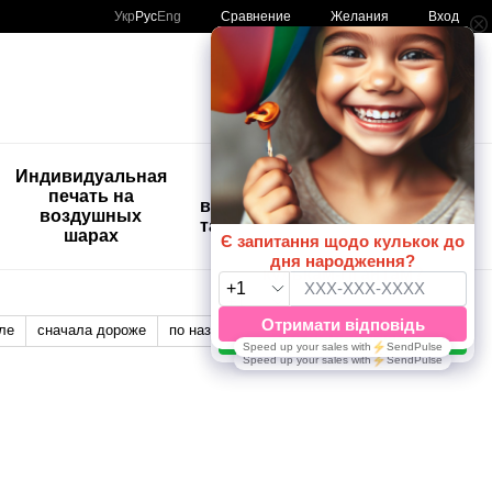
Сравнение
Укр
Рус
Eng
Желания
Вход
Мой заказ
🚨🚨🚨
Индивидуальная
Детские
Распродажа
печать на
временные
Шары с
воздушных
татуировки
рисунком
шарах
😀🎈
ле
сначала дороже
по названию
Отображение: