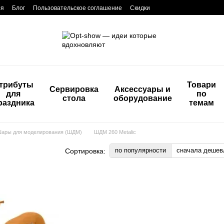
ия
Блог
Пользовательское соглашение
Скидки
трибуты
Товари
Сервировка
Аксессуары и
для
по
стола
оборудование
раздника
темам
ары для моделирования (ШДМ)
ШДМ 260 Metalic
по популярности
сначала дешев
Сортировка: