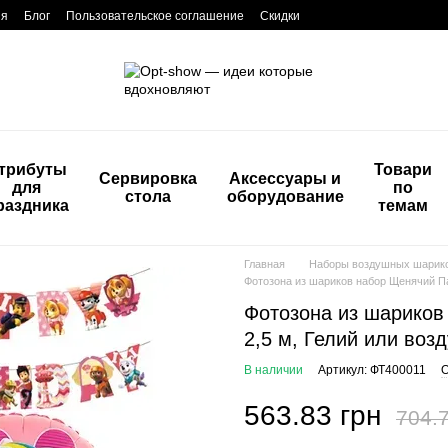
ия
Блог
Пользовательское соглашение
Скидки
трибуты
Товари
Сервировка
Аксессуары и
для
по
стола
оборудование
раздника
темам
Главная
Наборы воздушных шарик
Фотозона из шариков набор Щенячий Па
Фотозона из шариков
2,5 м, Гелий или возд
В наличии
Артикул: ФТ400011
О
563.83 грн
704.7