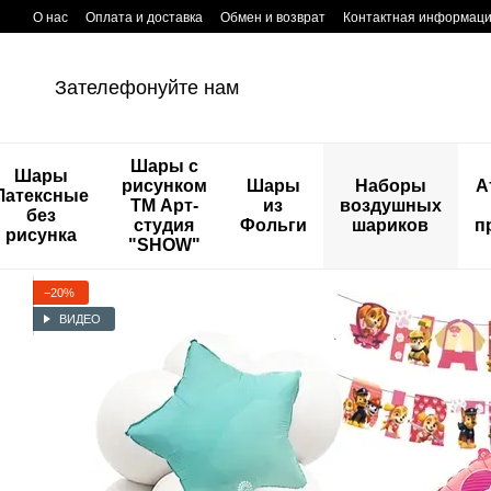
Перейти к основному контенту
О нас
Оплата и доставка
Обмен и возврат
Контактная информац
Зателефонуйте нам
Шары с
Шары
рисунком
Шары
Наборы
А
Латексные
ТМ Арт-
из
воздушных
без
студия
Фольги
шариков
п
рисунка
"SHOW"
−20%
ВИДЕО