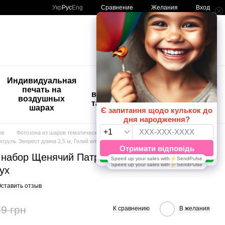
Сравнение
Укр
Рус
Eng
Желания
Вход
Мой заказ
🚨🚨🚨
Индивидуальная
Детские
Распродажа
печать на
временные
Шары с
воздушных
татуировки
рисунком
шарах
😀🎈
ов
Фотозона из шаров тематические
труль Эверест длина 2,5 м, Гелий или воздух
 набор Щенячий Патруль Эверест длина
ух
ставить отзыв
9 грн
К сравнению
В желания