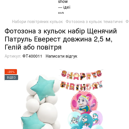
Набори повітряних кульок
Фотозона з кульок тематичні
Ф
Фотозона з кульок набір Щенячий
Патруль Еверест довжина 2,5 м,
Гелій або повітря
Артикул:
ФТ400011
Написати відгук
−20%
ВІДЕО