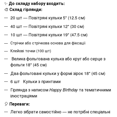
✨
До складу набору входить:
🎨
Склад гірлянди:
20
шт — Повітряні кульки 5" (12.5 см)
40
шт — Повітряні кульки 12" (30 см)
10
шт — Повітряні кульки 19" (47.5 см)
Стрічки або стрічкова основа для фіксації
Клейові точки (100 шт)
Велика фольгована кулька або круг або серце з
фольги 18" (45 см)
Два фольговані кульки у формі зірок 18" (45 см)
6 шт
Кульки з принтами
Гірлянда з написом
Happy Birthday
та тематичними
ілюстраціями
🎈
Переваги:
Легко зібрати самостійно — не потрібні спеціальні