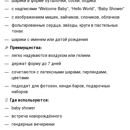
шарики в форме бутылочки, соски, бодика
с надписями “Welcome Baby”, “Hello World”, “Baby Shower”
с изображением мишек, зайчиков, слоников, облачков
фольгированные сердца, звёзды, круги в пастельных
тонах
шарики с именем или датой рождения
🎉
Преимущества:
легко надуваются воздухом или гелием
держат форму до 7 дней
сочетаются с латексными шарами, гирляндами,
цветами
подходят для фотозон, кенди-баров, подарочных
наборов
🎈
Где используются:
baby shower
встреча новорождённого
гендерные вечеринки